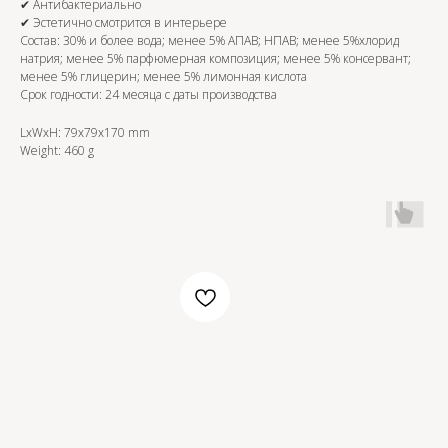
✔ Антибактериально
✔ Эстетично смотрится в интерьере
Состав: 30% и более вода; менее 5% АПАВ; НПАВ; менее 5%хлорид
натрия; менее 5% парфюмерная композиция; менее 5% консервант;
менее 5% глицерин; менее 5% лимонная кислота
Срок годности: 24 месяца с даты производства
LxWxH: 79x79x170 mm
Weight: 460 g
OZON
WB