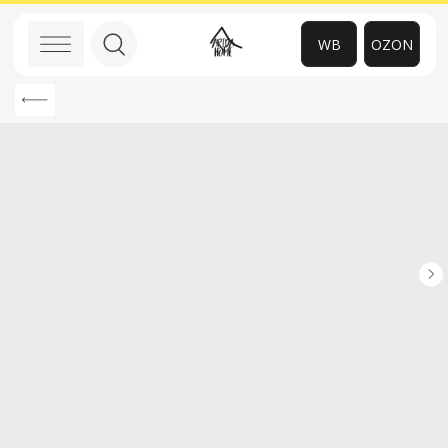
WB
OZON
0