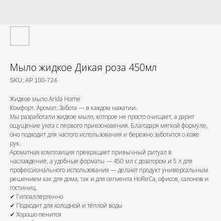
Мыло жидкое Дикая роза 450мл
SKU:
АР 100-724
Жидкое мыло Arida Home
Комфорт. Аромат. Забота — в каждом нажатии.
Мы разработали жидкое мыло, которое не просто очищает, а дарит
ощущение уюта с первого прикосновения. Благодаря мягкой формуле,
оно подходит для частого использования и бережно заботится о коже
рук.
Ароматная композиция превращает привычный ритуал в
наслаждение, а удобные форматы — 450 мл с дозатором и 5 л для
профессионального использования — делают продукт универсальным
решением как для дома, так и для сегмента HoReCa, офисов, салонов и
гостиниц.
✔ Гипоаллергенно
✔ Подходит для холодной и тёплой воды
✔ Хорошо пенится