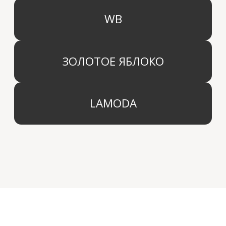
Дистрибьютор
Контакты
Блог
КОМПАНИЯ
г. Москва
Политика конфиденциальности
info@aridahome.ru
Договор оферты
+7 (495) 136 69 40
Охрана труда
© 2024 Арида Хоум. Все права защищены