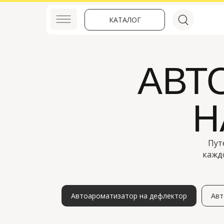
КАТАЛОГ
АВТ
Н
Пут
кажд
Автоароматизатор на дефлектор
Авт