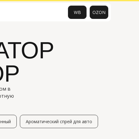
WB
OZON
АТОР
0
ОР
ом в
ютную
анный
Ароматический спрей для авто