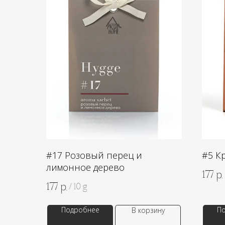
#17 Розовый перец и
#5 К
лимонное дерево
177
р.
177
р.
/
10 g
Подробнее
П
В корзину