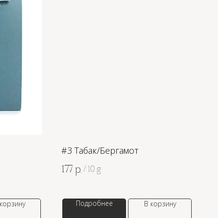
#3 Табак/Бергамот
177
р.
/
10 g
Подробнее
 корзину
В корзину