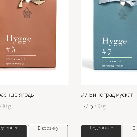
расные ягоды
#7 Виноград мускат
177
р.
/
10 g
/
10 g
одробнее
Подробнее
В корзину
В