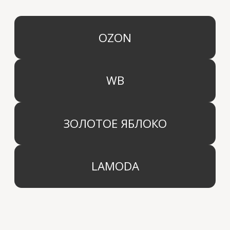
КАТЕГОРИИ
МЕНЮ
Ароматы для дома
О компании
Средства для уборки дома
Оптовым партнерам
Ароматизация автомобиля
Производство
Доставка и оплата
Дистрибьютор
Контакты
Блог
КОМПАНИЯ
г. Москва
Политика конфиденциальности
info@aridahome.ru
Договор оферты
+7 (495) 136 69 40
Охрана труда