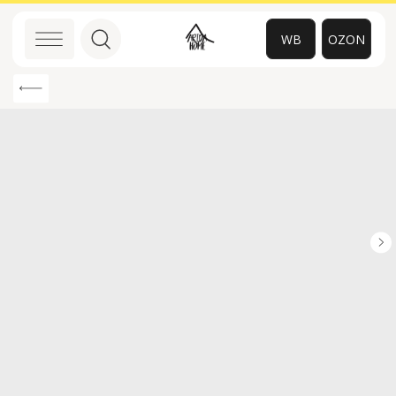
WB
OZON
0