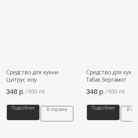
OZON
WB
Средство для кухни
Средство для кухн
ЗОЛОТОЕ ЯБЛОКО
Цитрус юзу
Табак бергамот
LAMODA
348
р.
348
р.
/
500 ml
/
500 ml
Подробнее
Подробнее
В корзину
В ко