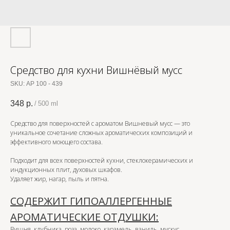
Средство для кухни Вишнёвый мусс
SKU:
АР 100 - 439
348
р.
/
500 ml
Средство для поверхностей с ароматом Вишневый мусс — это
уникальное сочетание сложных ароматических композиций и
эффективного моющего состава.
Подходит для всех поверхностей кухни, стеклокерамических и
индукционных плит, духовых шкафов.
Удаляет жир, нагар, пыль и пятна.
СОДЕРЖИТ ГИПОАЛЛЕРГЕННЫЕ
АРОМАТИЧЕСКИЕ ОТДУШКИ:
Вишня, клубника, роза, молоко, карамель, ваниль, мускус.