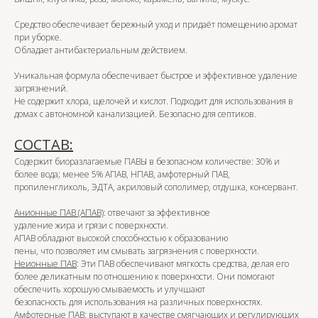
Средство обеспечивает бережный уход и придаёт помещению аромат
при уборке.
Обладает антибактериальным действием.
Уникальная формула обеспечивает быстрое и эффективное удаление
загрязнений.
Не содержит хлора, щелочей и кислот. Подходит для использования в
домах с автономной канализацией. Безопасно для септиков.
СОСТАВ:
Содержит биоразлагаемые ПАВЫ в безопасном количестве: 30% и
более вода; менее 5% АПАВ, НПАВ, амфотерный ПАВ,
пропиленгликоль, ЭДТА, акриловый сополимер, отдушка, консервант.
Анионные ПАВ (АПАВ)
: отвечают за эффективное
удаление жира и грязи с поверхности.
АПАВ обладают высокой способностью к образованию
пены, что позволяет им смывать загрязнения с поверхности.
Неионные ПАВ
: Эти ПАВ обеспечивают мягкость средства, делая его
более деликатным по отношению к поверхности. Они помогают
обеспечить хорошую смываемость и улучшают
безопасность для использования на различных поверхностях.
Амфотерные ПАВ
: выступают в качестве смягчающих и регулирующих