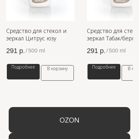
КАТЕГОРИИ
МЕНЮ
Средство для стекол и
Средство для стеко
Ароматы для дома
О компании
зеркал Цитрус юзу
зеркал Табак/берга
Средства для уборки дома
Оптовым партнерам
Ароматизация автомобиля
Производство
291
р.
291
р.
/
500 ml
/
500 ml
Доставка и оплата
Дистрибьютор
Контакты
Подробнее
Подробнее
В корзину
В ко
Блог
КОМПАНИЯ
г. Москва
Политика конфиденциальности
info@aridahome.ru
Договор оферты
+7 (495) 136 69 40
Охрана труда