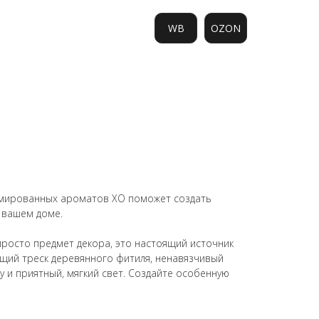
WB
OZON
0
мированных ароматов ХО поможет создать
 вашем доме.
просто предмет декора, это настоящий источник
щий треск деревянного фитиля, ненавязчивый
 и приятный, мягкий свет. Создайте особенную