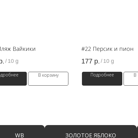
Пляж Вайкики
#22 Персик и пион
р.
177
р.
/
10 g
/
10 g
одробнее
Подробнее
В корзину
В
WB
ЗОЛОТОЕ ЯБЛОКО
LAM