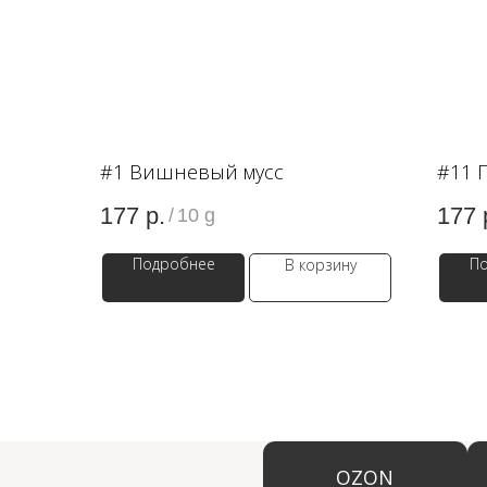
#1 Вишневый мусс
#11 
177
р.
177
/
10 g
Подробнее
П
В корзину
OZON