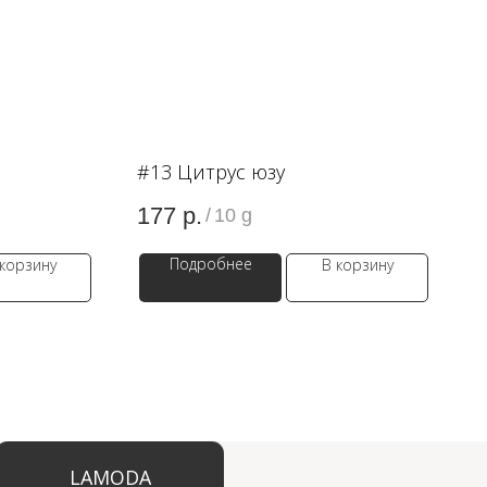
#13 Цитрус юзу
177
р.
/
10 g
Подробнее
 корзину
В корзину
ODA