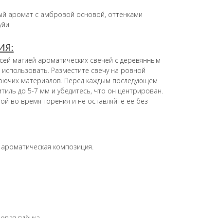
ый аромат с амбровой основой, оттенками
уйи.
ИЯ:
всей магией ароматических свечей с деревянным
 использовать. Разместите свечу на ровной
орючих материалов. Перед каждым последующем
иль до 5-7 мм и убедитесь, что он центрирован.
ой во время горения и не оставляйте ее без
, ароматическая композиция.
овая плёнка.