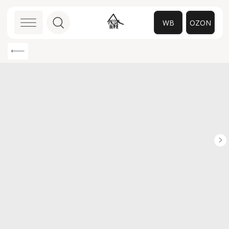
WB
OZON
0