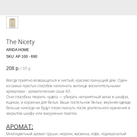
The Nicety
ARIDA HOME
SKU:
АР 100 - 690
208
р.
/
10 g
Всегда приятно возвращаться в чистый, красиво пахнущий дом. Один
из самых простых способов наполнить жилище восхитительными
ароматами - ароматические саше ХО.
Они способны творить чудеса — убирать неприятный запах в шкафах,
ящиках, и корзинах для белья. Ваше постельное белье, верхняя одежда
больше никогда не будут плохо пахнуть после длительного хранения в
закрытом шкафу или вакуумных пакетах.
АРОМАТ:
Многоцветный аромат груши, нероли, жасмина, кофе, подчеркнутый