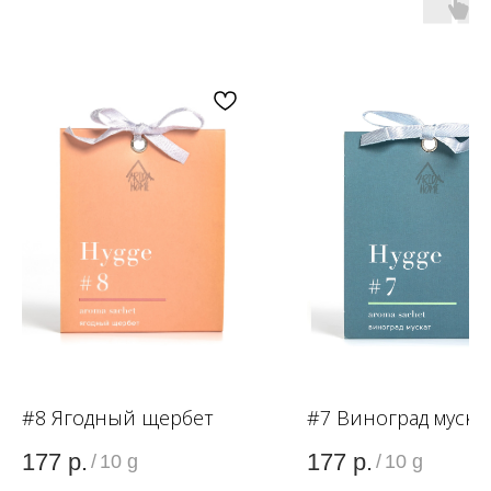
WB
ЗОЛОТОЕ ЯБЛОКО
LAMODA
#8 Ягодный щербет
#7 Виноград муска
КАТЕГОРИИ
МЕНЮ
177
р.
177
р.
/
10 g
/
10 g
Ароматы для дома
О компании
Средства для уборки дома
Оптовым партнерам