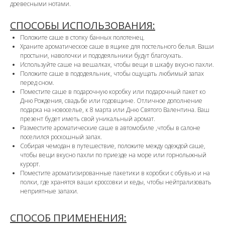
древесными нотами.
СПОСОБЫ ИСПОЛЬЗОВАНИЯ:
Положите саше в стопку банных полотенец.
Храните ароматическое саше в ящике для постельного белья. Ваши
простыни, наволочки и пододеяльники будут благоухать.
Используйте саше на вешалках, чтобы вещи в шкафу вкусно пахли.
Положите саше в пододеяльник, чтобы ощущать любимый запах
перед сном.
Поместите саше в подарочную коробку или подарочный пакет ко
Дню Рождения, свадьбе или годовщине. Отличное дополнение
подарка на новоселье, к 8 марта или Дню Святого Валентина. Ваш
презент будет иметь свой уникальный аромат.
Разместите ароматические саше в автомобиле ,чтобы в салоне
поселился роскошный запах.
Собирая чемодан в путешествие, положите между одеждой саше,
чтобы вещи вкусно пахли по приезде на море или горнолыжный
курорт.
Поместите ароматизированные пакетики в коробки с обувью и на
полки, где хранятся ваши кроссовки и кеды, чтобы нейтрализовать
неприятные запахи.
СПОСОБ ПРИМЕНЕНИЯ: