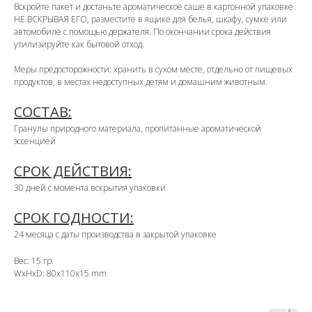
Вскройте пакет и достаньте ароматическое саше в картонной упаковке.
НЕ ВСКРЫВАЯ ЕГО, разместите в ящике для белья, шкафу, сумке или
автомобиле с помощью держателя. По окончании срока действия
утилизируйте как бытовой отход.
Меры предосторожности: хранить в сухом месте, отдельно от пищевых
продуктов, в местах недоступных детям и домашним животным.
СОСТАВ:
Гранулы природного материала, пропитанные ароматической
эссенцией
СРОК ДЕЙСТВИЯ:
30 дней с момента вскрытия упаковки
СРОК ГОДНОСТИ:
24 месяца с даты производства в закрытой упаковке
Вес: 15 гр.
WxHxD: 80x110x15 mm
OZON