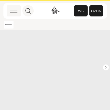
WB
OZON
0