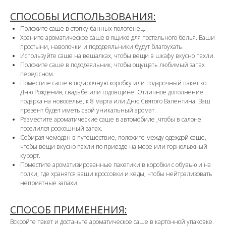
СПОСОБЫ ИСПОЛЬЗОВАНИЯ:
Положите саше в стопку банных полотенец.
Храните ароматическое саше в ящике для постельного белья. Ваши
простыни, наволочки и пододеяльники будут благоухать.
Используйте саше на вешалках, чтобы вещи в шкафу вкусно пахли.
Положите саше в пододеяльник, чтобы ощущать любимый запах
перед сном.
Поместите саше в подарочную коробку или подарочный пакет ко
Дню Рождения, свадьбе или годовщине. Отличное дополнение
подарка на новоселье, к 8 марта или Дню Святого Валентина. Ваш
презент будет иметь свой уникальный аромат.
Разместите ароматические саше в автомобиле ,чтобы в салоне
поселился роскошный запах.
Собирая чемодан в путешествие, положите между одеждой саше,
чтобы вещи вкусно пахли по приезде на море или горнолыжный
курорт.
Поместите ароматизированные пакетики в коробки с обувью и на
полки, где хранятся ваши кроссовки и кеды, чтобы нейтрализовать
неприятные запахи.
СПОСОБ ПРИМЕНЕНИЯ:
Вскройте пакет и достаньте ароматическое саше в картонной упаковке.