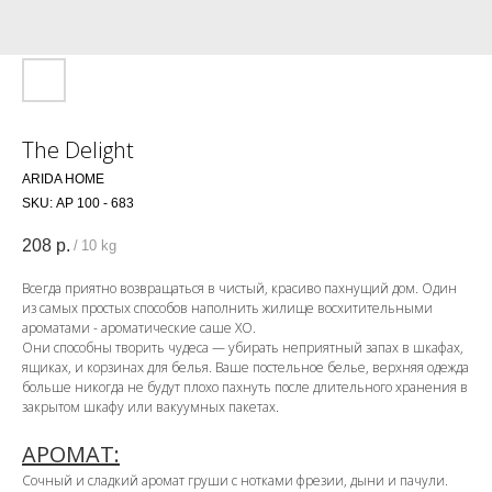
The Delight
ARIDA HOME
SKU:
АР 100 - 683
208
р.
/
10 kg
Всегда приятно возвращаться в чистый, красиво пахнущий дом. Один
из самых простых способов наполнить жилище восхитительными
ароматами - ароматические саше ХО.
Они способны творить чудеса — убирать неприятный запах в шкафах,
ящиках, и корзинах для белья. Ваше постельное белье, верхняя одежда
больше никогда не будут плохо пахнуть после длительного хранения в
закрытом шкафу или вакуумных пакетах.
АРОМАТ:
Сочный и сладкий аромат груши с нотками фрезии, дыни и пачули.