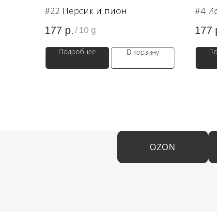
#22 Персик и пион
#4 И
177
р.
177
/
10 g
Подробнее
П
В корзину
OZON