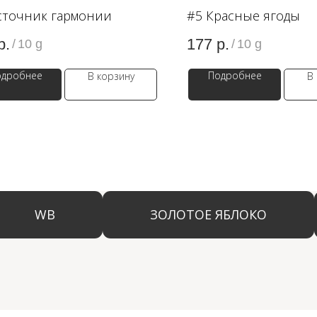
сточник гармонии
#5 Красные ягоды
р.
177
р.
/
10 g
/
10 g
одробнее
Подробнее
В корзину
В
WB
ЗОЛОТОЕ ЯБЛОКО
LAM