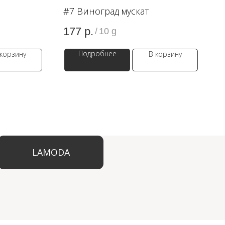
#7 Виноград мускат
177
р.
/
10 g
Подробнее
 корзину
В корзину
ODA