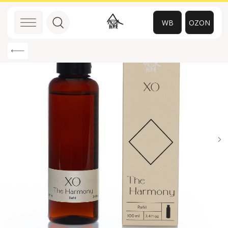
WB
OZON
0