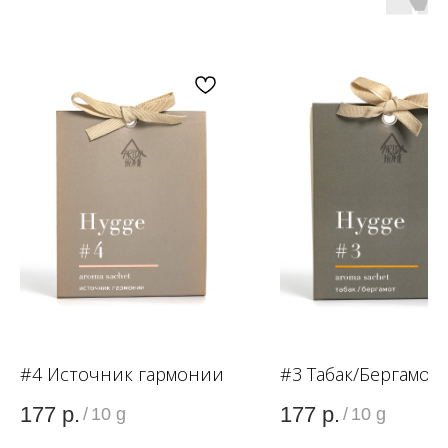
OZON
WB
ЗОЛОТОЕ ЯБЛОКО
LAMODA
#4 Источник гармонии
#3 Табак/Бергамот
177
р.
177
р.
/
10 g
/
10 g