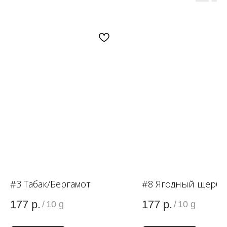
OZON
WB
ЗОЛОТОЕ ЯБЛОКО
LAMODA
#3 Табак/Бергамот
#8 Ягодный щербе
177
р.
177
р.
/
10 g
/
10 g