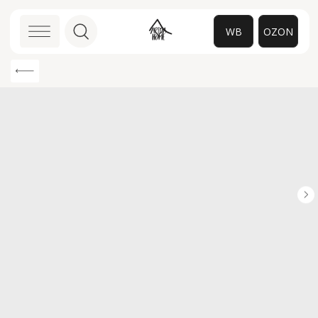
WB
OZON
0