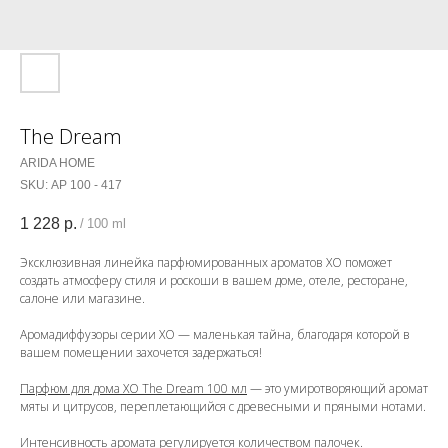
The Dream
ARIDA HOME
SKU:
АР 100 - 417
1 228
р.
/
100 ml
Эксклюзивная линейка парфюмированных ароматов ХО поможет
создать атмосферу стиля и роскоши в вашем доме, отеле, ресторане,
салоне или магазине.
Аромадиффузоры серии ХО — маленькая тайна, благодаря которой в
вашем помещении захочется задержаться!
Парфюм для дома XO The Dream 100 мл
— это умиротворяющий аромат
мяты и цитрусов, переплетающийся с древесными и пряными нотами.
Интенсивность аромата регулируется количеством палочек.