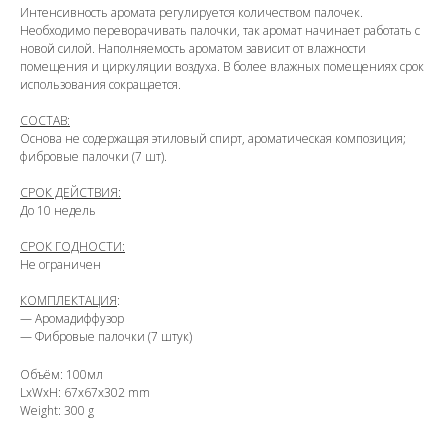
Интенсивность аромата регулируется количеством палочек.
Необходимо переворачивать палочки, так аромат начинает работать с
новой силой. Наполняемость ароматом зависит от влажности
помещения и циркуляции воздуха. В более влажных помещениях срок
использования сокращается.
СОСТАВ:
Основа не содержащая этиловый спирт, ароматическая композиция;
фибровые палочки (7 шт).
СРОК ДЕЙСТВИЯ:
До 10 недель
СРОК ГОДНОСТИ:
Не ограничен
КОМПЛЕКТАЦИЯ
:
— Аромадиффузор
— Фибровые палочки (7 штук)
Объём: 100мл
LxWxH: 67x67x302 mm
Weight: 300 g