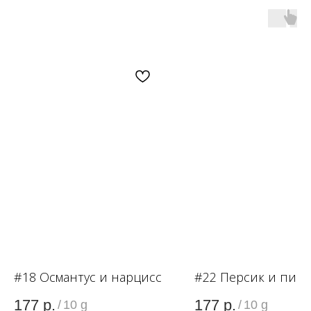
OZON
WB
ЗОЛОТОЕ ЯБЛОКО
LAMODA
#18 Османтус и нарцисс
#22 Персик и пио
177
р.
177
р.
/
10 g
/
10 g