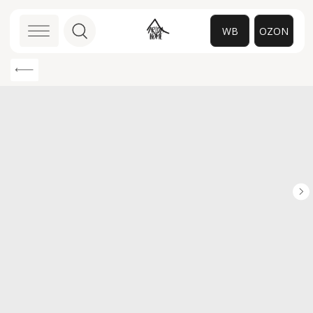
WB
OZON
0