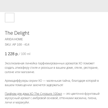
The Delight
ARIDA HOME
SKU:
АР 100 - 414
1 228
р.
/
100 ml
Эксклюзивная линейка парфюмированных ароматов ХО поможет
создать атмосферу стиля и роскоши в вашем доме, отеле, ресторане,
салоне или магазине.
Аромадиффузоры серии ХО — маленькая тайна, благодаря которой в
вашем помещении захочется задержаться!
Парфюм для дома ХО The Cynosure 100мл
— это цветочно-фруктовый
мускусный аромат с амбровой основой, оттенками жасмина, пиона,
личи и маракуйи.