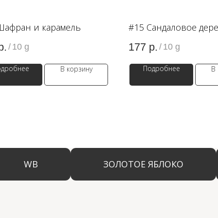
Шафран и карамель
#15 Сандаловое дер
р.
177
р.
/
10 g
/
10 g
одробнее
Подробнее
В корзину
В
WB
ЗОЛОТОЕ ЯБЛОКО
LAM