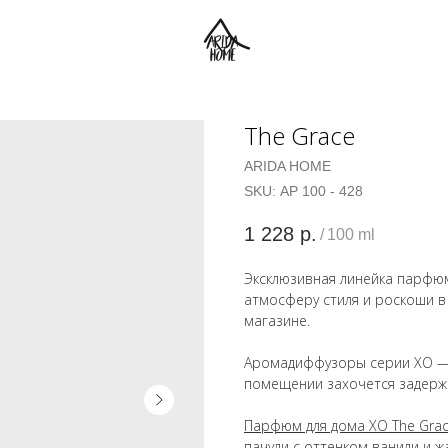
The Grace
ARIDA HOME
SKU:
АР 100 - 428
1 228
р.
/
100 ml
Эксклюзивная линейка парфю
атмосферу стиля и роскоши в
магазине.
Аромадиффузоры серии ХО — 
помещении захочется задерж
Парфюм для дома ХО The Grac
пачули с оттенком ванили и ж