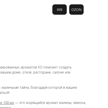
WB
OZON
0
мированных ароматов ХО поможет создать
 вашем доме, отеле, ресторане, салоне или
маленькая тайна, благодаря которой в вашем
аться!
e 100 мл
— это искрящийся аромат малины, лимона,
асмина.