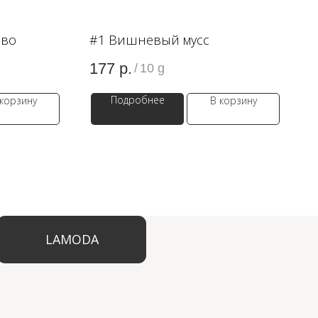
ево
#1 Вишневый мусс
177
р.
/
10 g
Подробнее
 корзину
В корзину
ODA