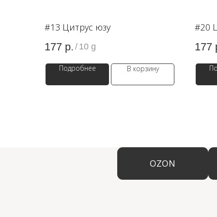
#13 Цитрус юзу
#20 
177
р.
177
/
10 g
Подробнее
П
В корзину
OZON