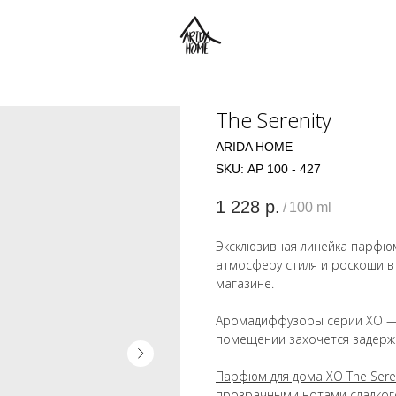
The Serenity
ARIDA HOME
SKU:
АР 100 - 427
1 228
р.
/
100 ml
Эксклюзивная линейка парфю
атмосферу стиля и роскоши в
магазине.
Аромадиффузоры серии ХО — 
помещении захочется задерж
Парфюм для дома ХО The Seren
прозрачными нотами сладкого