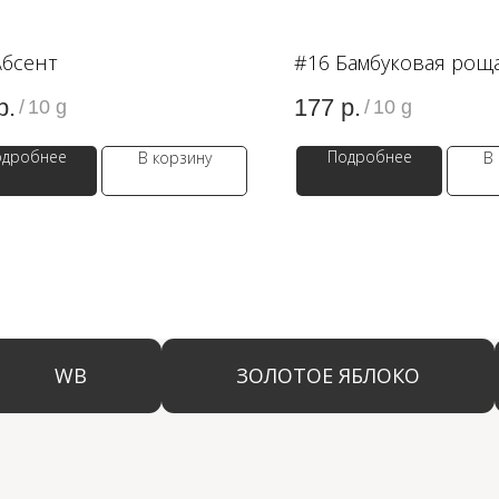
Абсент
#16 Бамбуковая рощ
р.
177
р.
/
10 g
/
10 g
одробнее
Подробнее
В корзину
В
WB
ЗОЛОТОЕ ЯБЛОКО
LAM