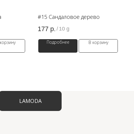
а
#15 Сандаловое дерево
177
р.
/
10 g
Подробнее
 корзину
В корзину
ODA