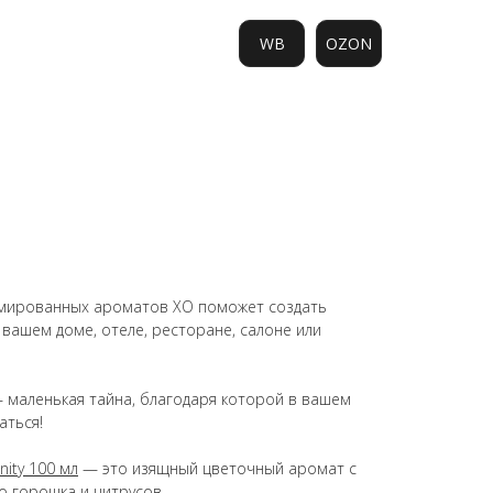
WB
OZON
0
мированных ароматов ХО поможет создать
 вашем доме, отеле, ресторане, салоне или
маленькая тайна, благодаря которой в вашем
аться!
ity 100 мл
— это изящный цветочный аромат с
 горошка и цитрусов.