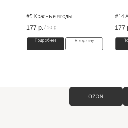
#5 Красные ягоды
#14 
177
р.
177
/
10 g
Подробнее
П
В корзину
OZON