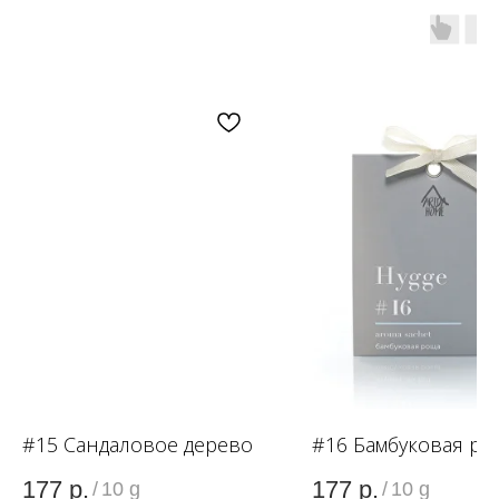
OZON
WB
ЗОЛОТОЕ ЯБЛОКО
LAMODA
#15 Сандаловое дерево
#16 Бамбуковая р
177
р.
177
р.
/
10 g
/
10 g