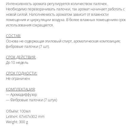
Интенсивность аромата регулируется количеством палочек.
Необходимо переворачивать палочки, так аромат начинает работать с
новой силой. Наполняемость ароматом зависит от влажности
помещения и циркуляции воздуха. В более влажных помещениях срок
использования сокращается.
СОСТАВ:
Основа не содержащая этиловый спирт, ароматическая композиция;
фибровые палочки (7 шт).
СРОК ДЕЙСТВИЯ:
До 10 недель
СРОК ГОДНОСТИ:
Не ограничен
КОМПЛЕКТАЦИЯ
:
— Аромадиффузор
— Фибровые палочки (7 штук)
Объём: 100мл
LxWxH: 67x67x302 mm
Weight: 300 g