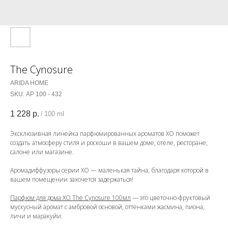
The Cynosure
ARIDA HOME
SKU:
АР 100 - 432
1 228
р.
/
100 ml
Эксклюзивная линейка парфюмированных ароматов ХО поможет
создать атмосферу стиля и роскоши в вашем доме, отеле, ресторане,
салоне или магазине.
Аромадиффузоры серии ХО — маленькая тайна, благодаря которой в
вашем помещении захочется задержаться!
Парфюм для дома ХО The Cynosure 100мл
— это цветочно-фруктовый
мускусный аромат с амбровой основой, оттенками жасмина, пиона,
личи и маракуйи.