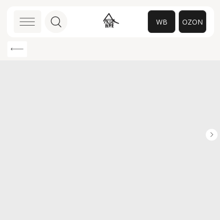
WB
OZON
0