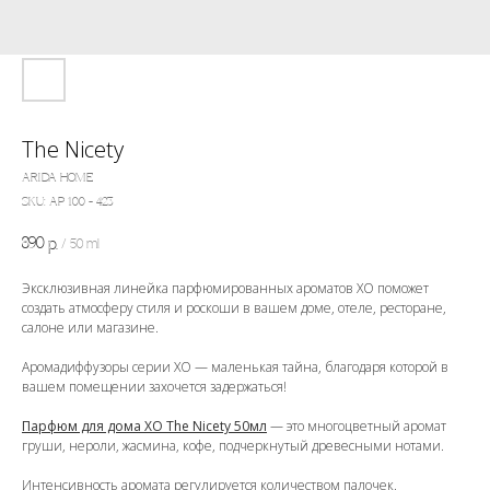
The Nicety
ARIDA HOME
SKU:
АР 100 - 423
890
р.
/
50 ml
Эксклюзивная линейка парфюмированных ароматов ХО поможет
создать атмосферу стиля и роскоши в вашем доме, отеле, ресторане,
салоне или магазине.
Аромадиффузоры серии ХО — маленькая тайна, благодаря которой в
вашем помещении захочется задержаться!
Парфюм для дома ХО The Nicety 50мл
— это многоцветный аромат
груши, нероли, жасмина, кофе, подчеркнутый древесными нотами.
Интенсивность аромата регулируется количеством палочек.