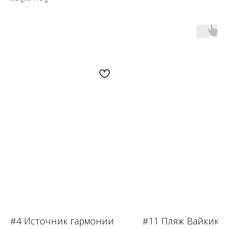
OZON
WB
ЗОЛОТОЕ ЯБЛОКО
LAMODA
#4 Источник гармонии
#11 Пляж Вайкики