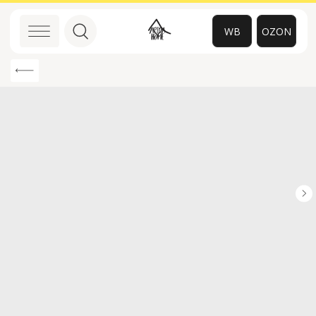
WB
OZON
0