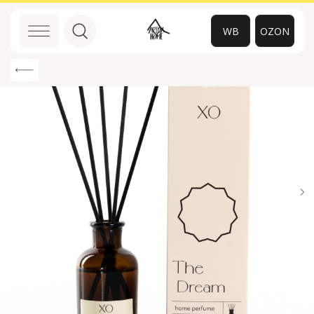
WB
OZON
0