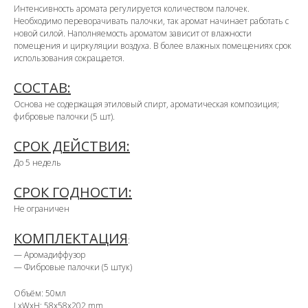
Интенсивность аромата регулируется количеством палочек.
Необходимо переворачивать палочки, так аромат начинает работать с
новой силой. Наполняемость ароматом зависит от влажности
помещения и циркуляции воздуха. В более влажных помещениях срок
использования сокращается.
СОСТАВ:
Основа не содержащая этиловый спирт, ароматическая композиция;
фибровые палочки (5 шт).
СРОК ДЕЙСТВИЯ:
До 5 недель
СРОК ГОДНОСТИ:
Не ограничен
КОМПЛЕКТАЦИЯ
:
— Аромадиффузор
— Фибровые палочки (5 штук)
Объём: 50мл
LxWxH: 58x58x202 mm