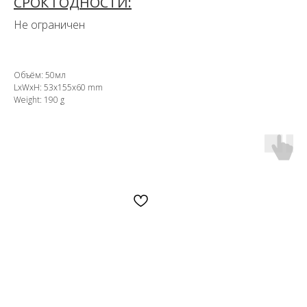
СРОК ГОДНОСТИ:
Не ограничен
Объём: 50мл
LxWxH: 53x155x60 mm
Weight: 190 g
OZON
WB
ЗОЛОТОЕ ЯБЛОКО
LAMODA