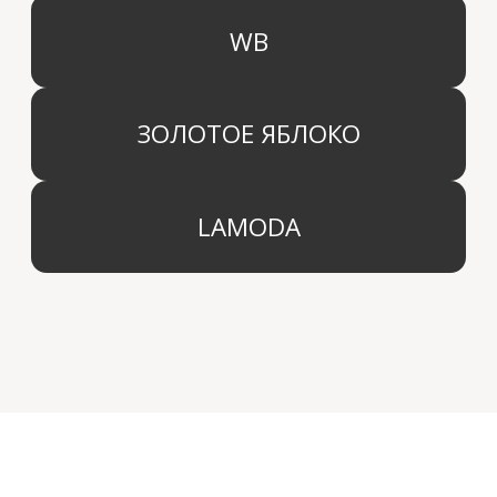
info@aridahome.ru
Договор оферты
+7 (495) 136 69 40
Охрана труда
© 2024 Арида Хоум. Все права защищены