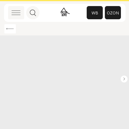
WB
OZON
0