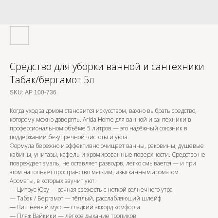
Средство для уборки ванной и сантехники
Табак/бергамот 5л
SKU:
АР 100-736
Когда уход за домом становится искусством, важно выбрать средство,
которому можно доверять. Arida Home для ванной и сантехники в
профессиональном объёме 5 литров — это надёжный союзник в
поддержании безупречной чистоты и уюта.
Формула бережно и эффективно очищает ванны, раковины, душевые
кабины, унитазы, кафель и хромированные поверхности. Средство не
повреждает эмаль, не оставляет разводов, легко смывается — и при
этом наполняет пространство мягким, изысканным ароматом.
Ароматы, в которых звучит уют:
— Цитрус Юзу — сочная свежесть с ноткой солнечного утра
— Табак / Бергамот — тёплый, расслабляющий шлейф
— Вишнёвый мусс — сладкий аккорд комфорта
— Пляж Вайкики — лёгкое дыхание тропиков