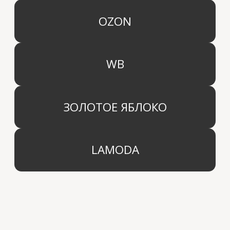
Средства для уборки дома
Оптовым партнерам
Ароматизация автомобиля
Производство
Доставка и оплата
Дистрибьютор
Контакты
Блог
КОМПАНИЯ
г. Москва
Политика конфиденциальности
info@aridahome.ru
Договор оферты
+7 (495) 136 69 40
Охрана труда
© 2024 Арида Хоум. Все права защищены