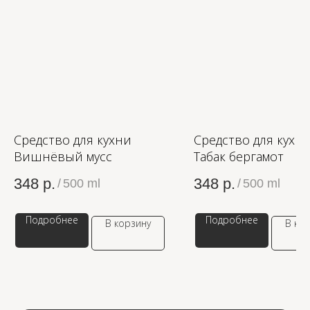
WB
ЗОЛОТОЕ ЯБЛОКО
LAMODA
Средство для кухни
Средство для кухн
Вишнёвый мусс
Табак бергамот
348
р.
348
р.
/
500 ml
/
500 ml
Подробнее
Подробнее
В корзину
В ко
КАТЕГОРИИ
МЕНЮ
Ароматы для дома
О компании