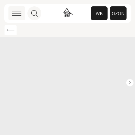
WB
OZON
0