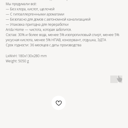
Мы продумали всё:
— Без хлора, кислот, щелочей
— С гипоаллергенными ароматами
— Безопасно для домов с автономной канализацией
— Упаковка пригодна для переработки
Arida Home — чистота, которая заботится.
Состав: 30% и более вода, менее 5% изопропиловый спирт, менее 5%
уксусная кислота, менее 5% НПАВ, консервант, отдушка, ЭДТА
Срок годности: 36 месяцев с даты производства
LxWxH: 180x130x280 mm
Weight: 5050 g
OZON