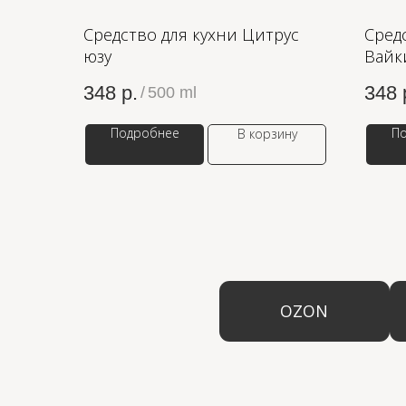
Средство для кухни Цитрус
Сред
юзу
Вайк
348
р.
348
/
500 ml
Подробнее
П
В корзину
OZON