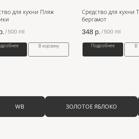
ство для кухни Пляж
Средство для кухни 
ики
бергамот
р.
348
р.
/
500 ml
/
500 ml
одробнее
Подробнее
В корзину
В
WB
ЗОЛОТОЕ ЯБЛОКО
LAM