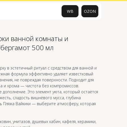
WB
OZON
рки ванной комнаты и
0
/бергамот 500 мл
ку в эстетичный ритуал с средством для ванной и
нежная формула эффективно удаляет известковый
знения, не повреждая поверхности. Подходит для
кла и хрома — чистота без компромиссов.
 дополнение. Это элемент уюта, который остаётся
жесть, сладость вишнёвого мусса, глубина
ть Пляжа Вайкики — выберите атмосферу, которая
ковин, унитазов, душевых кабин, кафеля, керамики,