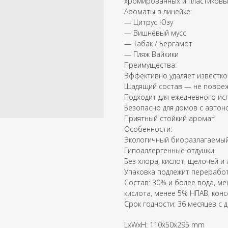
хромированных и пластиковы
Ароматы в линейке:
— Цитрус Юзу
— Вишнёвый мусс
— Табак / Бергамот
— Пляж Вайкики
Преимущества:
Эффективно удаляет известко
Щадящий состав — не повреж
Подходит для ежедневного ис
Безопасно для домов с автон
Приятный стойкий аромат
Особенности:
Экологичный биоразлагаемый
Гипоаллергенные отдушки
Без хлора, кислот, щелочей 
Упаковка подлежит перерабо
Состав: 30% и более вода, м
кислота, менее 5% НПАВ, конс
Срок годности: 36 месяцев с 
LxWxH: 110x50x295 mm