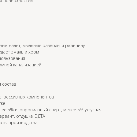
х поверхностей
вый налёт, мыльные разводы и ржавчину
дает эмаль и хром
пользования
омной канализацией
 состав
и агрессивных компонентов
тке
енее 5% изопропиловый спирт, менее 5% уксусная
ервант, отдушка, ЭДТА
даты производства