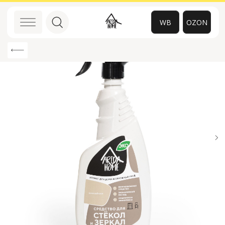
WB
OZON
0