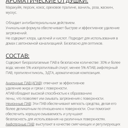
АРОМАТИЧЕСКИЕ ОТДУШКИ:
Маракуйя, персик, кокос, ореховое пралине, ваниль, роза, жасмин,
мускус.
Обладает антибактериальным действием.
Уникальная формула обеспечивает быстрое и эффективное удаление
загрязнений.
Не содержит хлора, щелочей и кислот. Подходит для использования в
домах с автономной канализацией. Безопасно для септиков.
СОСТАВ:
Содержит биоразлагаемые ПАВ в безопасном количестве: 30% и более
вода; менее 5% изопропиловый спирт; менее 5% АПАВ; амфотерный
ПАВ, пропиленгликоль, ЭДТА, ароматическая композиция.
Анионные ПАВ (АПАВ)
: отвечают за эффективное
удаление жира и грязи с поверхности.
АПАВ обладают высокой способностью к образованию
пены, что позволяет им смывать загрязнения с поверхности.
Неионные ПАВ
: Эти ПАВ обеспечивают мягкость средства, делая его
более деликатным по отношению к поверхности. Они помогают
обеспечить хорошую смываемость и улучшают
безопасность для использования на различных поверхностях.
Амфотерные ПАВ
: выступают в качестве смягчающих и регулирующих