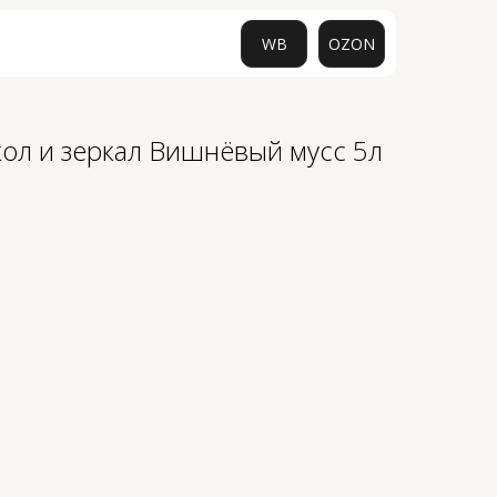
WB
OZON
кол и зеркал Вишнёвый мусс 5л
0