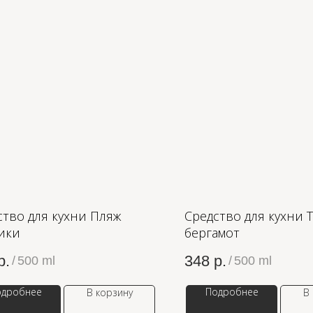
ство для кухни Пляж
Средство для кухни 
ики
бергамот
р.
348
р.
/
500 ml
/
500 ml
одробнее
Подробнее
В корзину
В