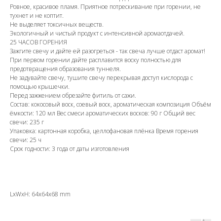
Ровное, красивое пламя. Приятное потрескивание при горении, не
тухнет и не коптит.
Не выделяет токсичных веществ.
Экологичный и чистый продукт с интенсивной аромаотдачей.
25 ЧАСОВ ГОРЕНИЯ
Зажгите свечу и дайте ей разогреться - так свеча лучше отдаст аромат!
При первом горении дайте расплавится воску полностью для
предотвращения образования туннеля.
Не задувайте свечу, тушите свечу перекрывая доступ кислорода с
помощью крышечки.
Перед зажжением обрезайте фитиль от сажи.
Состав: кокосовый воск, соевый воск, ароматическая композиция Объём
ёмкости: 120 мл Вес смеси ароматических восков: 90 г Общий вес
свечи: 235 г
Упаковка: картонная коробка, целлофановая плёнка Время горения
свечи: 25 ч
Срок годности: 3 года от даты изготовления
LxWxH: 64x64x68 mm