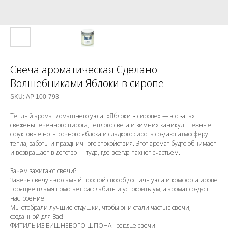
Свеча ароматическая Сделано
Волшебниками Яблоки в сиропе
SKU:
АР 100-793
Тёплый аромат домашнего уюта. «Яблоки в сиропе» — это запах
свежевыпеченного пирога, тёплого света и зимних каникул. Нежные
фруктовые ноты сочного яблока и сладкого сиропа создают атмосферу
тепла, заботы и праздничного спокойствия. Этот аромат будто обнимает
и возвращает в детство — туда, где всегда пахнет счастьем.
Зачем зажигают свечи?
Зажечь свечу - это самый простой способ достичь уюта и комфорта!иропе
Горящее пламя помогает расслабить и успокоить ум, а аромат создаст
настроение!
Мы отобрали лучшие отдушки, чтобы они стали частью свечи,
созданной для Вас!
ФИТИЛЬ ИЗ ВИШНЁВОГО ШПОНА - сердце свечи.