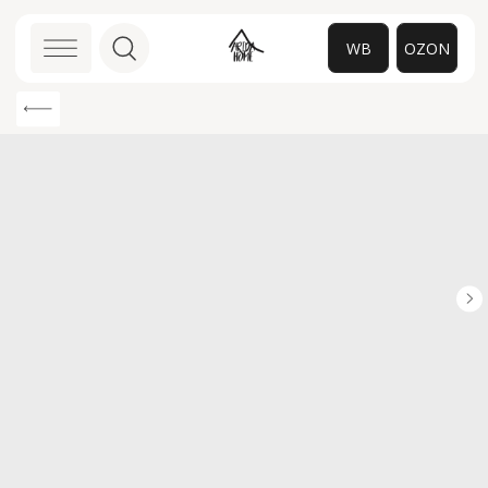
WB
OZON
0