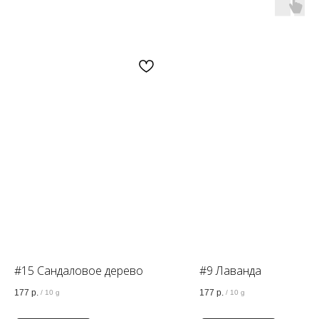
OZON
WB
ЗОЛОТОЕ ЯБЛОКО
LAMODA
#15 Сандаловое дерево
#9 Лаванда
177
р.
177
р.
/
10 g
/
10 g