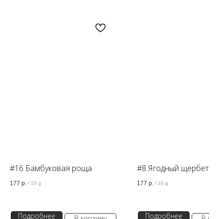
OZON
WB
ЗОЛОТОЕ ЯБЛОКО
LAMODA
#16 Бамбуковая роща
#8 Ягодный щербет
177
р.
177
р.
/
10 g
/
10 g
Подробнее
Подробнее
В корзину
В ко