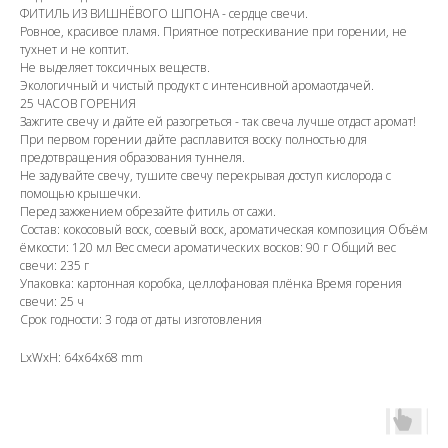
ФИТИЛЬ ИЗ ВИШНЁВОГО ШПОНА - сердце свечи.
Ровное, красивое пламя. Приятное потрескивание при горении, не
тухнет и не коптит.
Не выделяет токсичных веществ.
Экологичный и чистый продукт с интенсивной аромаотдачей.
25 ЧАСОВ ГОРЕНИЯ
Зажгите свечу и дайте ей разогреться - так свеча лучше отдаст аромат!
При первом горении дайте расплавится воску полностью для
предотвращения образования туннеля.
Не задувайте свечу, тушите свечу перекрывая доступ кислорода с
помощью крышечки.
Перед зажжением обрезайте фитиль от сажи.
Состав: кокосовый воск, соевый воск, ароматическая композиция Объём
ёмкости: 120 мл Вес смеси ароматических восков: 90 г Общий вес
свечи: 235 г
Упаковка: картонная коробка, целлофановая плёнка Время горения
свечи: 25 ч
Срок годности: 3 года от даты изготовления
LxWxH: 64x64x68 mm