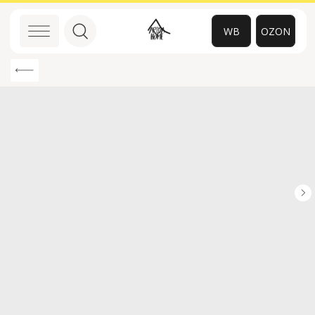
WB
OZON
0