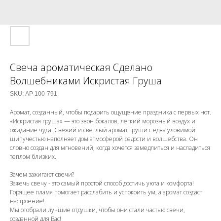
Свеча ароматическая Сделано
Волшебниками Искристая Груша
SKU:
АР 100-791
Аромат, созданный, чтобы подарить ощущение праздника с первых нот.
«Искристая груша» — это звон бокалов, лёгкий морозный воздух и
ожидание чуда. Свежий и светлый аромат груши с едва уловимой
шипучестью наполняет дом атмосферой радости и волшебства. Он
словно создан для мгновений, когда хочется замедлиться и насладиться
теплом близких.
Зачем зажигают свечи?
Зажечь свечу - это самый простой способ достичь уюта и комфорта!
Горящее пламя помогает расслабить и успокоить ум, а аромат создаст
настроение!
Мы отобрали лучшие отдушки, чтобы они стали частью свечи,
созданной для Вас!