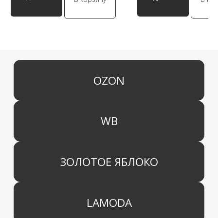
КАТЕГОРИИ
МЕНЮ
Ароматы для дома
О компании
Средства для уборки дома
Оптовым партнерам
Ароматизация автомобиля
Производство
Доставка и оплата
Дистрибьютор
Контакты
Блог
КОМПАНИЯ
г. Москва
Политика конфиденциальности
info@aridahome.ru
Договор оферты
+7 (495) 136 69 40
Охрана труда
© 2024 Арида Хоум. Все права защищены