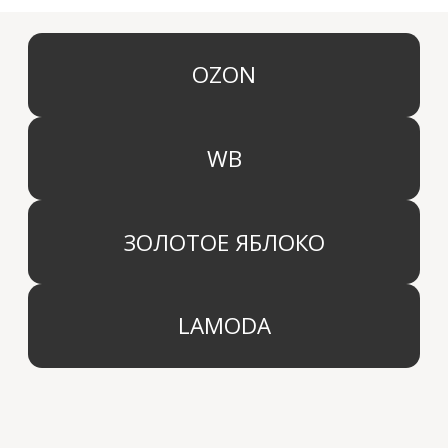
КАТЕГОРИИ
МЕНЮ
Ароматы для дома
О компании
Средства для уборки дома
Оптовым партнерам
Ароматизация автомобиля
Производство
Доставка и оплата
Дистрибьютор
Контакты
Блог
КОМПАНИЯ
г. Москва
Политика конфиденциальности
info@aridahome.ru
Договор оферты
+7 (495) 136 69 40
Охрана труда