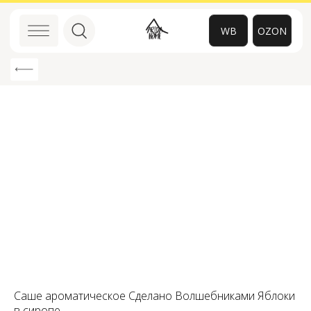
WB
OZON
0
Саше ароматическое Сделано Волшебниками Яблоки
в сиропе