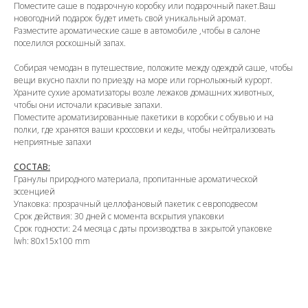
Поместите саше в подарочную коробку или подарочный пакет.Ваш
новогодний подарок будет иметь свой уникальный аромат.
Разместите ароматические саше в автомобиле ,чтобы в салоне
поселился роскошный запах.
Собирая чемодан в путешествие, положите между одеждой саше, чтобы
OZON
вещи вкусно пахли по приезду на море или горнолыжный курорт.
Храните сухие ароматизаторы возле лежаков домашних животных,
чтобы они источали красивые запахи.
Поместите ароматизированные пакетики в коробки с обувью и на
WB
полки, где хранятся ваши кроссовки и кеды, чтобы нейтрализовать
неприятные запахи
ЗОЛОТОЕ ЯБЛОКО
СОСТАВ:
Гранулы природного материала, пропитанные ароматической
эссенцией
LAMODA
Упаковка: прозрачный целлофановый пакетик с европодвесом
Срок действия: 30 дней с момента вскрытия упаковки
Срок годности: 24 месяца с даты производства в закрытой упаковке
lwh: 80x15x100 mm