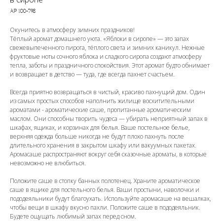
АР 100-798
Окунитесь в атмосферу зимних праздников!
Тёплый аромат домашнего уюта. «Яблоки в сиропе» — это запах
свежевыпеченного пирога, тёплого света и зимних каникул. Нежные
фруктовые ноты сочного яблока и сладкого сиропа создают атмосферу
тепла, заботы и праздничного спокойствия. Этот аромат будто обнимает
и возвращает в детство — туда, где всегда пахнет счастьем.
Всегда приятно возвращаться в чистый, красиво пахнущий дом. Один
из самых простых способов наполнить жилище восхитительными
ароматами - ароматические саше, пропитанные ароматическим
маслом. Они способны творить чудеса — убирать неприятный запах в
шкафах, ящиках, и корзинах для белья. Ваше постельное белье,
верхняя одежда больше никогда не будут плохо пахнуть после
длительного хранения в закрытом шкафу или вакуумных пакетах.
Аромасаше распространяют вокруг себя сказочные ароматы, в которые
невозможно не влюбиться.
Положите саше в стопку банных полотенец. Храните ароматическое
саше в ящике для постельного белья. Ваши простыни, наволочки и
пододеяльники будут благоухать. Используйте аромасаше на вешалках,
чтобы вещи в шкафу вкусно пахли. Положите саше в пододеяльник.
Будете ощущать любимый запах перед сном.