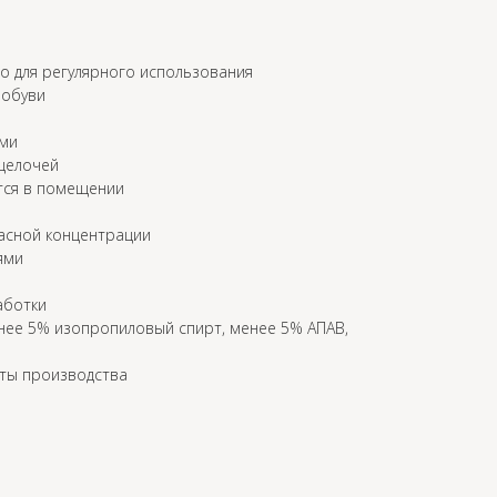
 для регулярного использования
 обуви
ами
 щелочей
тся в помещении
асной концентрации
ями
аботки
енее 5% изопропиловый спирт, менее 5% АПАВ,
аты производства