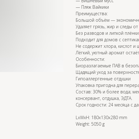
— Вишнёвый мусс
— Пляж Вайкики
Преимущества:
Большой объём — экономично
Удаляет грязь, жир и следы от
Без разводов и липкой плёнки
Подходит для домов с септик
Не содержит хлора, кислот и
Лёгкий, уютный аромат остаё
Особенности:
Биоразлагаемые ПАВ в безоп
Щадящий уход за поверхност
Гипоаллергенные отдушки
Упаковка пригодна для перер
Состав: 30% и более вода; м
консервант, отдушка, ЭДТА.
Срок годности: 24 месяца с д
LxWxH: 180x130x280 mm
Weight: 5050 g