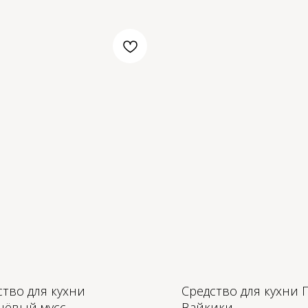
ство для кухни
Средство для кухни 
ёвый мусс
Вайкики