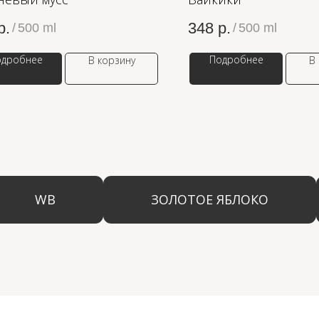
р.
348
р.
/
500 ml
/
500 ml
одробнее
Подробнее
В корзину
В
WB
ЗОЛОТОЕ ЯБЛОКО
LAM