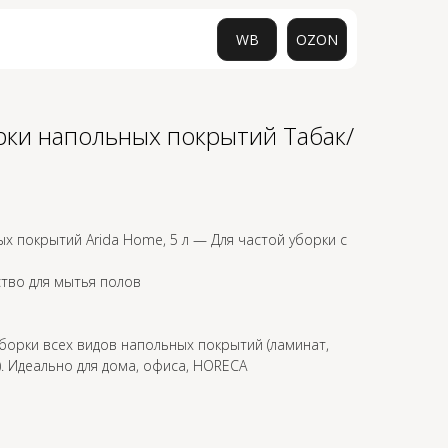
WB
OZON
рки напольных покрытий Табак/
0
х покрытий Arida Home, 5 л — Для частой уборки с
тво для мытья полов
уборки всех видов напольных покрытий (ламинат,
.). Идеально для дома, офиса, HORECA