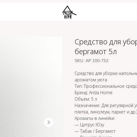
Средство для убо
бергамот 5л
SKU:
АР 100-752
Средство для уборки напольны
ароматом уюта
Тип: Профессиональное средс
Бренд: Arida Home
Объём: 5 л
Назначение: Для регулярной 
плитка, линолеум, паркет и др
Ароматы в линейке:
— Цитрус Юзу
— Табак / Бергамот