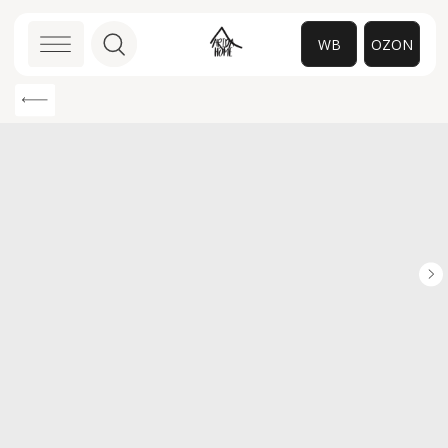
WB
OZON
0