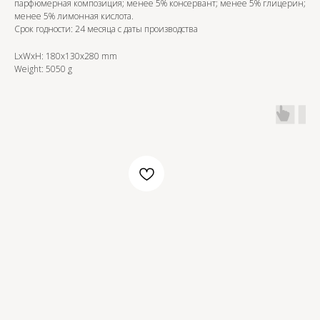
парфюмерная композиция; менее 5% консервант; менее 5% глицерин;
менее 5% лимонная кислота.
Срок годности: 24 месяца с даты производства
LxWxH: 180x130x280 mm
Weight: 5050 g
OZON
WB