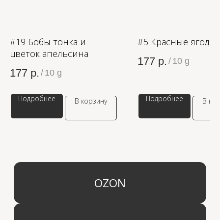
ЗОЛОТОЕ ЯБЛОКО
LAMODA
#19 Бобы тонка и
#5 Красные ягоды
цветок апельсина
177
р.
/
10 g
177
р.
/
10 g
Подробнее
Подробнее
В корзину
В ко
КАТЕГОРИИ
МЕНЮ
Ароматы для дома
О компании
Средства для уборки дома
Оптовым партнерам
Ароматизация автомобиля
Производство
Доставка и оплата
Дистрибьютор