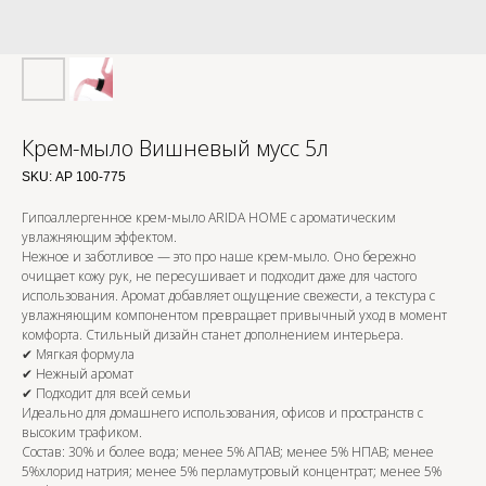
Крем-мыло Вишневый мусс 5л
SKU:
АР 100-775
Гипоаллергенное крем-мыло ARIDA HOME с ароматическим
увлажняющим эффектом.
Нежное и заботливое — это про наше крем-мыло. Оно бережно
очищает кожу рук, не пересушивает и подходит даже для частого
использования. Аромат добавляет ощущение свежести, а текстура с
увлажняющим компонентом превращает привычный уход в момент
комфорта. Стильный дизайн станет дополнением интерьера.
✔ Мягкая формула
✔ Нежный аромат
✔ Подходит для всей семьи
Идеально для домашнего использования, офисов и пространств с
высоким трафиком.
Состав: 30% и более вода; менее 5% АПАВ; менее 5% НПАВ; менее
5%хлорид натрия; менее 5% перламутровый концентрат; менее 5%