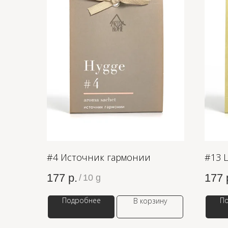
#4 Источник гармонии
#13 
177
р.
177
/
10 g
Подробнее
П
В корзину
OZON