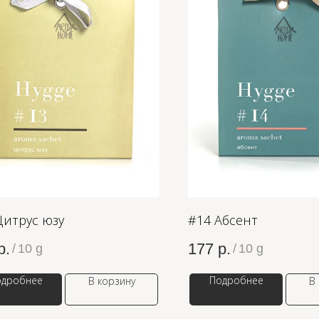
Цитрус юзу
#14 Абсент
р.
177
р.
/
10 g
/
10 g
одробнее
Подробнее
В корзину
В
WB
ЗОЛОТОЕ ЯБЛОКО
LAM