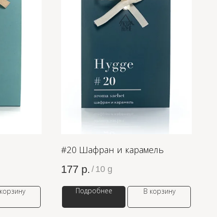
#20 Шафран и карамель
177
р.
/
10 g
Подробнее
 корзину
В корзину
ODA