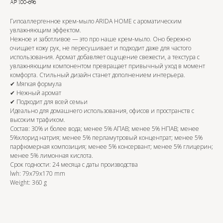
АР 100-696
Гипоаллергенное крем-мыло ARIDA HOME с ароматическим
увлажняющим эффектом.
Нежное и заботливое — это про наше крем-мыло. Оно бережно
очищает кожу рук, не пересушивает и подходит даже для частого
использования. Аромат добавляет ощущение свежести, а текстура с
увлажняющим компонентом превращает привычный уход в момент
комфорта. Стильный дизайн станет дополнением интерьера.
✔ Мягкая формула
✔ Нежный аромат
✔ Подходит для всей семьи
Идеально для домашнего использования, офисов и пространств с
высоким трафиком.
OZON
Состав: 30% и более вода; менее 5% АПАВ; менее 5% НПАВ; менее
5%хлорид натрия; менее 5% перламутровый концентрат; менее 5%
парфюмерная композиция; менее 5% консервант; менее 5% глицерин;
менее 5% лимонная кислота.
WB
Срок годности: 24 месяца с даты производства
lwh: 79x79x170 mm
Weight: 360 g
ЗОЛОТОЕ ЯБЛОКО
LAMODA