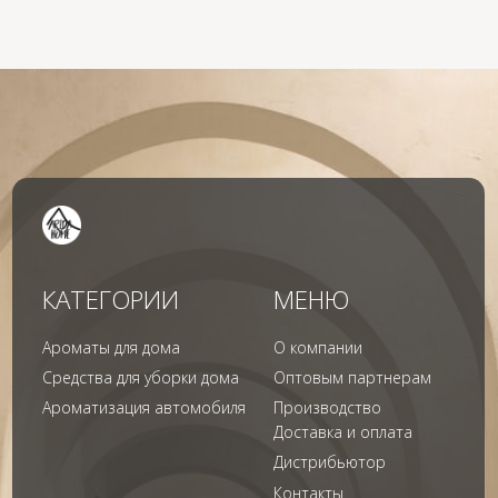
г. Москва
Политика конфиденциальности
info@aridahome.ru
Договор оферты
+7 (495) 136 69 40
Охрана труда
© 2024 Арида Хоум. Все права защищены