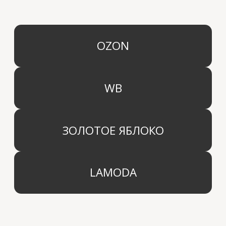
КАТЕГОРИИ
МЕНЮ
Ароматы для дома
О компании
Средства для уборки дома
Оптовым партнерам
Ароматизация автомобиля
Производство
Доставка и оплата
Дистрибьютор
Контакты
Блог
КОМПАНИЯ