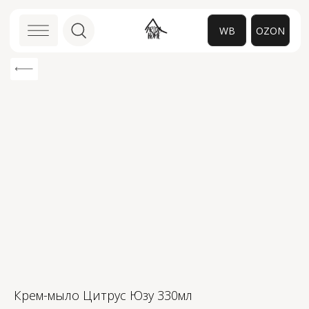
WB
OZON
0
Крем-мыло Цитрус Юзу 330мл