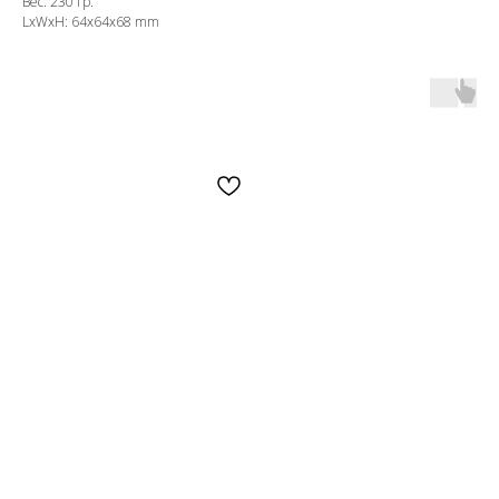
Вес: 230 гр.
LxWxH: 64x64x68 mm
OZON
WB
ЗОЛОТОЕ ЯБЛОКО
LAMODA