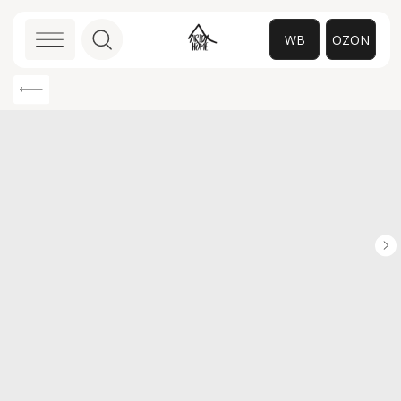
WB
OZON
0