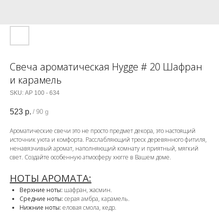
Свеча ароматическая Hygge # 20 Шафран
и карамель
SKU:
АР 100 - 634
523
р.
/
90 g
Ароматические свечи это не просто предмет декора, это настоящий
источник уюта и комфорта. Расслабляющий треск деревянного фитиля,
ненавязчивый аромат, наполняющий комнату и приятный, мягкий
свет. Создайте особенную атмосферу хюгге в Вашем доме.
НОТЫ АРОМАТА:
Верхние ноты:
шафран, жасмин.
Средние ноты:
серая амбра, карамель.
Нижние ноты:
еловая смола, кедр.