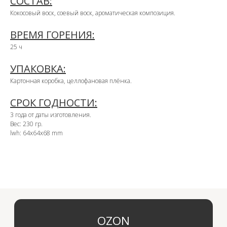
СОСТАВ:
Кокосовый воск, соевый воск, ароматическая композиция.
OZON
ВРЕМЯ ГОРЕНИЯ:
25 ч
WB
УПАКОВКА:
Картонная коробка, целлофановая плёнка.
ЗОЛОТОЕ ЯБЛОКО
СРОК ГОДНОСТИ:
3 года от даты изготовления.
LAMODA
Вес: 230 гр.
lwh: 64x64x68 mm