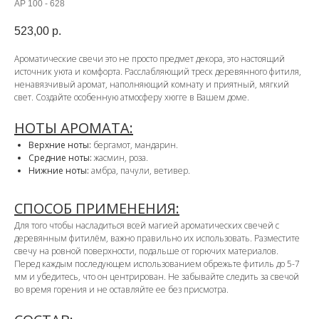
АР 100 - 628
523,00
р.
Ароматические свечи это не просто предмет декора, это настоящий
источник уюта и комфорта. Расслабляющий треск деревянного фитиля,
ненавязчивый аромат, наполняющий комнату и приятный, мягкий
свет. Создайте особенную атмосферу хюгге в Вашем доме.
НОТЫ АРОМАТА:
Верхние ноты:
бергамот, мандарин.
Средние ноты:
жасмин, роза.
Нижние ноты:
амбра, пачули, ветивер.
СПОСОБ ПРИМЕНЕНИЯ:
Для того чтобы насладиться всей магией ароматических свечей с
деревянным фитилём, важно правильно их использовать. Разместите
свечу на ровной поверхности, подальше от горючих материалов.
Перед каждым последующем использованием обрежьте фитиль до 5-7
мм и убедитесь, что он центрирован. Не забывайте следить за свечой
во время горения и не оставляйте ее без присмотра.