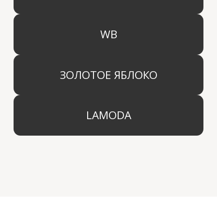
КАТЕГОРИИ
МЕНЮ
Ароматы для дома
О компании
Средства для уборки дома
Оптовым партнерам
Ароматизация автомобиля
Производство
Доставка и оплата
Дистрибьютор
Контакты
Блог
КОМПАНИЯ
г. Москва
Политика конфиденциальности
info@aridahome.ru
Договор оферты
+7 (495) 136 69 40
Охрана труда
© 2024 Арида Хоум. Все права защищены