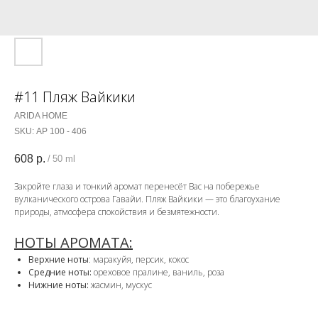
#11 Пляж Вайкики
ARIDA HOME
SKU:
АР 100 - 406
608
р.
/
50 ml
Закройте глаза и тонкий аромат перенесёт Вас на побережье
вулканического острова Гавайи. Пляж Вайкики — это благоухание
природы, атмосфера спокойствия и безмятежности.
НОТЫ АРОМАТА:
Верхние ноты
: маракуйя, персик, кокос
Средние ноты:
ореховое пралине, ваниль, роза
Нижние ноты:
жасмин, мускус