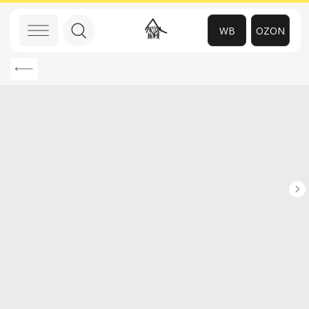
WB
OZON
0