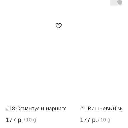
OZON
WB
ЗОЛОТОЕ ЯБЛОКО
LAMODA
#18 Османтус и нарцисс
#1 Вишневый мус
177
р.
177
р.
/
10 g
/
10 g