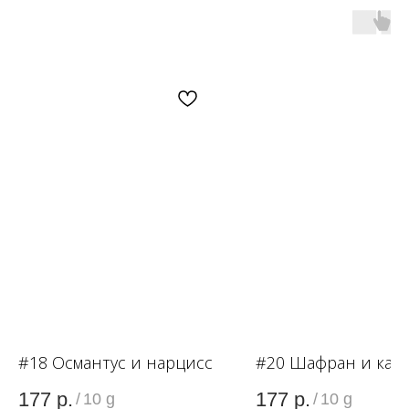
OZON
WB
ЗОЛОТОЕ ЯБЛОКО
LAMODA
#18 Османтус и нарцисс
#20 Шафран и кар
177
р.
177
р.
/
10 g
/
10 g