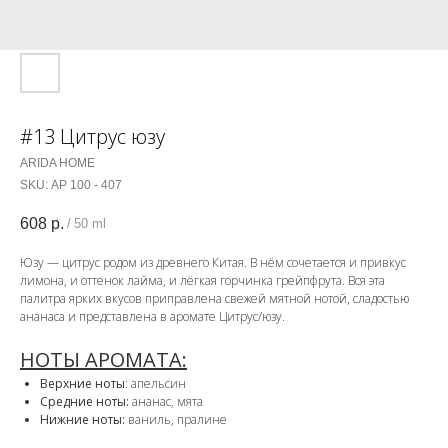
#13 Цитрус юзу
ARIDA HOME
SKU:
АР 100 - 407
608
р.
/
50 ml
Юзу — цитрус родом из древнего Китая. В нём сочетается и привкус
лимона, и оттенок лайма, и лёгкая горчинка грейпфрута. Вся эта
палитра ярких вкусов приправлена свежей мятной нотой, сладостью
ананаса и представлена в аромате Цитрус/юзу.
НОТЫ АРОМАТА:
Верхние ноты
: апельсин
Средние ноты:
ананас, мята
Нижние ноты:
ваниль, пралине