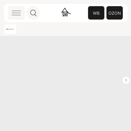
WB
OZON
0