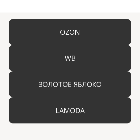
КАТЕГОРИИ
МЕНЮ
Ароматы для дома
О компании
Средства для уборки дома
Оптовым партнерам
Ароматизация автомобиля
Производство
Доставка и оплата
Дистрибьютор
Контакты
Блог
КОМПАНИЯ
г. Москва
Политика конфиденциальности
info@aridahome.ru
Договор оферты
+7 (495) 136 69 40
Охрана труда
© 2024 Арида Хоум. Все права защищены