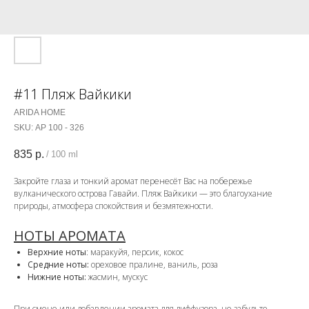
#11 Пляж Вайкики
ARIDA HOME
SKU:
АР 100 - 326
835
р.
/
100 ml
Закройте глаза и тонкий аромат перенесёт Вас на побережье
вулканического острова Гавайи. Пляж Вайкики — это благоухание
природы, атмосфера спокойствия и безмятежности.
НОТЫ АРОМАТА
Верхние ноты
: маракуйя, персик, кокос
Средние ноты:
ореховое пралине, ваниль, роза
Нижние ноты:
жасмин, мускус
При смене или добавлении аромата для диффузора, не забудьте