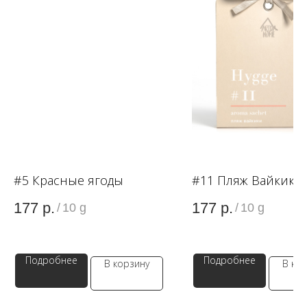
OZON
WB
ЗОЛОТОЕ ЯБЛОКО
LAMODA
#5 Красные ягоды
#11 Пляж Вайкики
177
р.
177
р.
/
10 g
/
10 g
Подробнее
Подробнее
В корзину
В ко