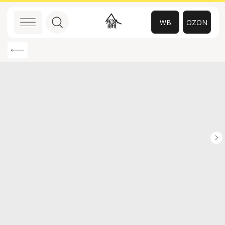
WB
OZON
0