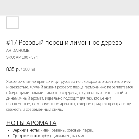
#17 Розовый перец и лимонное дерево
ARIDA HOME
SKU:
АР 100 - 574
835
р.
/
100 ml
Яркое сочетание пряных и цитрусовых нот, которое заряжает энергией
и свежестью. Жгучий акцент розового перца гармонично переплетается
с бодрящими нотами лимонного дерева, создавая выразительный и
динамичный аромат. Идеально подходит для тех, кто ценит
насыщенные, но утонченные ароматы, которые придают пространству
свежесть и современный стиль.
НОТЫ АРОМАТА
Верхние ноты
: киви, ревень, розовый перец
Средние ноты:
арбуз, цикламен, жасмин