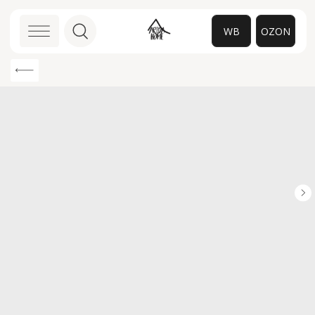
WB
OZON
0