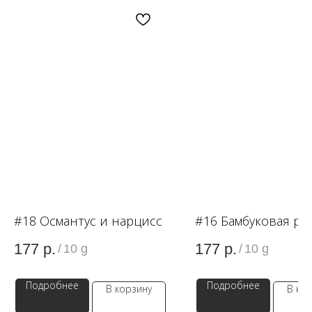
OZON
WB
ЗОЛОТОЕ ЯБЛОКО
LAMODA
#18 Османтус и нарцисс
#16 Бамбуковая р
177
р.
177
р.
/
10 g
/
10 g
Подробнее
Подробнее
В корзину
В ко