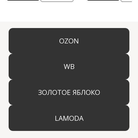
КАТЕГОРИИ
МЕНЮ
Ароматы для дома
О компании
Средства для уборки дома
Оптовым партнерам
Ароматизация автомобиля
Производство
Доставка и оплата
Дистрибьютор
Контакты
Блог
КОМПАНИЯ
г. Москва
Политика конфиденциальности
info@aridahome.ru
Договор оферты
+7 (495) 136 69 40
Охрана труда
© 2024 Арида Хоум. Все права защищены