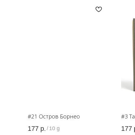
#21 Остров Борнео
#3 Т
177
р.
177
/
10 g