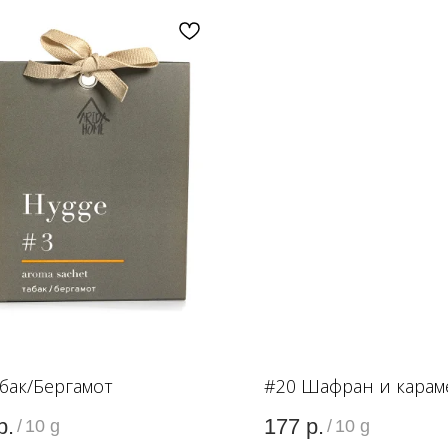
абак/Бергамот
#20 Шафран и карам
р.
177
р.
/
10 g
/
10 g