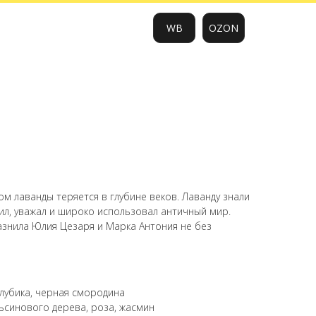
WB
OZON
0
м лаванды теряется в глубине веков. Лаванду знали
ил, уважал и широко использовал античный мир.
азнила Юлия Цезаря и Марка Антония не без
голубика, черная смородина
ьсинового дерева, роза, жасмин