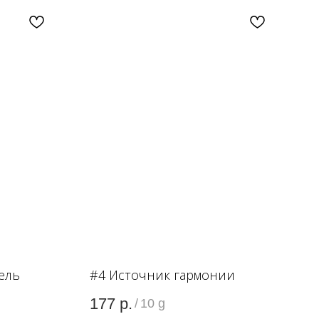
ель
#4 Источник гармонии
177
р.
/
10 g