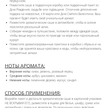
перед сном.
Поместите саше в подарочную коробку или подарочный пакет ко
Дню Рождения, свадьбе или годовщине. Отличное дополнение
подарка на новоселье, к 8 марта или Дню Святого Валентина. Ваш
презент будет иметь свой уникальный аромат.
Разместите ароматические саше в автомобиле ,чтобы в салоне
поселился роскошный запах.
Собирая чемодан в путешествие, положите между одеждой саше,
чтобы вещи вкусно пахли по приезде на море или горнолыжный
курорт.
Поместите ароматизированные пакетики в коробки с обувью и на
полки, где хранятся ваши кроссовки и кеды, чтобы нейтрализовать
неприятные запахи.
НОТЫ АРОМАТА:
Верхние ноты
: киви, ревень, розовый перец
Средние ноты:
арбуз, цикламен, жасмин
Нижние ноты:
лимонное дерево, мускус, сандал
СПОСОБ ПРИМЕНЕНИЯ:
Вскройте пакет и достаньте ароматическое саше в картонной упаковке.
НЕ ВСКРЫВАЯ ЕГО, разместите в ящике для белья, шкафу, сумке или
автомобиле с помощью держателя. По окончании срока действия