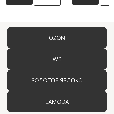
Дистрибьютор
Контакты
Блог
КОМПАНИЯ
г. Москва
Политика конфиденциальности
info@aridahome.ru
Договор оферты
+7 (495) 136 69 40
Охрана труда
© 2024 Арида Хоум. Все права защищены