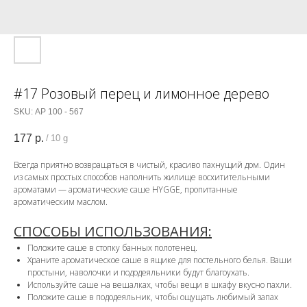
#17 Розовый перец и лимонное дерево
SKU:
АР 100 - 567
177
р.
/
10 g
Всегда приятно возвращаться в чистый, красиво пахнущий дом. Один
из самых простых способов наполнить жилище восхитительными
ароматами — ароматические саше HYGGE, пропитанные
ароматическим маслом.
СПОСОБЫ ИСПОЛЬЗОВАНИЯ:
Положите саше в стопку банных полотенец.
Храните ароматическое саше в ящике для постельного белья. Ваши
простыни, наволочки и пододеяльники будут благоухать.
Используйте саше на вешалках, чтобы вещи в шкафу вкусно пахли.
Положите саше в пододеяльник, чтобы ощущать любимый запах