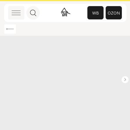
WB
OZON
0