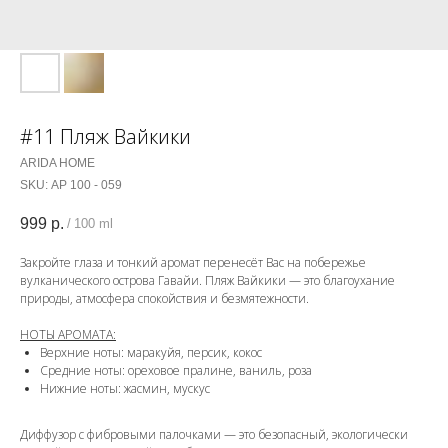
#11 Пляж Вайкики
ARIDA HOME
SKU:
АР 100 - 059
999
р.
/
100 ml
Закройте глаза и тонкий аромат перенесёт Вас на побережье
вулканического острова Гавайи. Пляж Вайкики — это благоухание
природы, атмосфера спокойствия и безмятежности.
НОТЫ АРОМАТА:
Верхние ноты: маракуйя, персик, кокос
Средние ноты: ореховое пралине, ваниль, роза
Нижние ноты: жасмин, мускус
Диффузор с фибровыми палочками — это безопасный, экологически