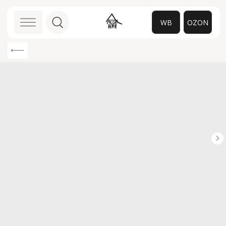
WB
OZON
0