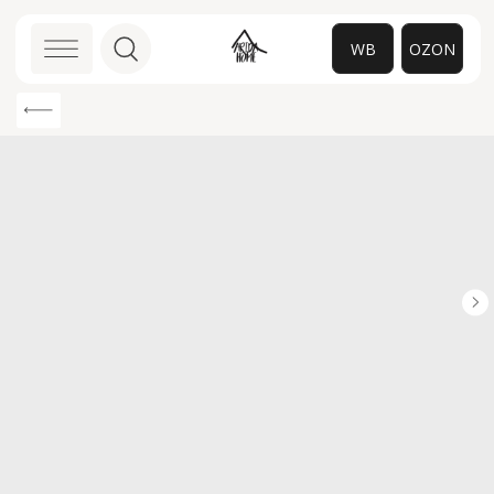
WB
OZON
0