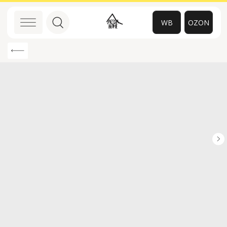
WB
OZON
0