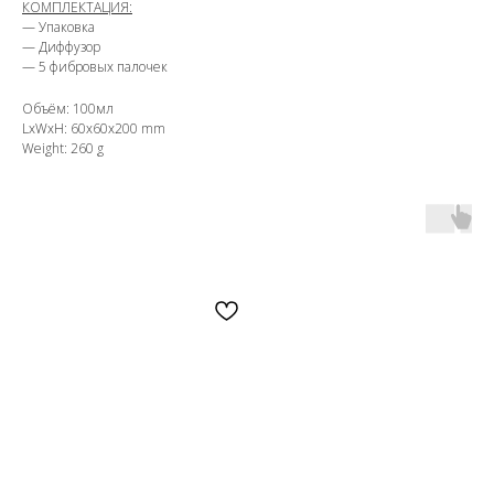
КОМПЛЕКТАЦИЯ:
—
Упаковка
—
Диффузор
—
5 фибровых палочек
Объём: 100мл
LxWxH: 60x60x200 mm
Weight: 260 g
OZON
WB
ЗОЛОТОЕ ЯБЛОКО
LAMODA