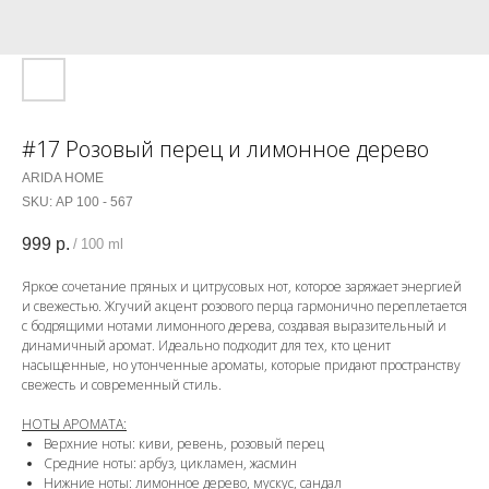
#17 Розовый перец и лимонное дерево
ARIDA HOME
SKU:
АР 100 - 567
999
р.
/
100 ml
Яркое сочетание пряных и цитрусовых нот, которое заряжает энергией
и свежестью. Жгучий акцент розового перца гармонично переплетается
с бодрящими нотами лимонного дерева, создавая выразительный и
динамичный аромат. Идеально подходит для тех, кто ценит
насыщенные, но утонченные ароматы, которые придают пространству
свежесть и современный стиль.
НОТЫ АРОМАТА:
Верхние ноты: киви, ревень, розовый перец
Средние ноты: арбуз, цикламен, жасмин
Нижние ноты: лимонное дерево, мускус, сандал