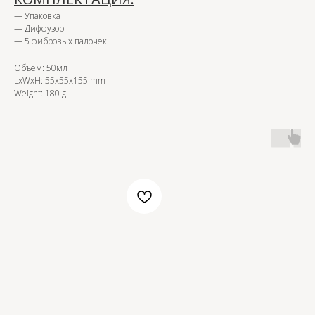
—
Упаковка
—
Диффузор
—
5 фибровых палочек
Объём: 50мл
LxWxH: 55x55x155 mm
Weight: 180 g
OZON
WB
ЗОЛОТОЕ ЯБЛОКО
LAMODA