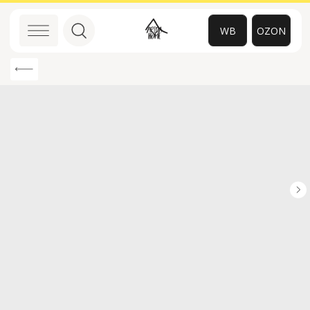
WB
OZON
0