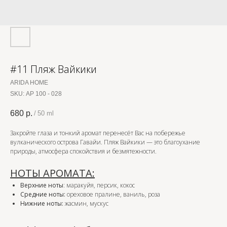
#11 Пляж Вайкики
ARIDA HOME
SKU:
АР 100 - 028
680
р.
/
50 ml
Закройте глаза и тонкий аромат перенесёт Вас на побережье
вулканического острова Гавайи. Пляж Вайкики — это благоухание
природы, атмосфера спокойствия и безмятежности.
НОТЫ АРОМАТА:
Верхние ноты
: маракуйя, персик, кокос
Средние ноты:
ореховое пралине, ваниль, роза
Нижние ноты:
жасмин, мускус