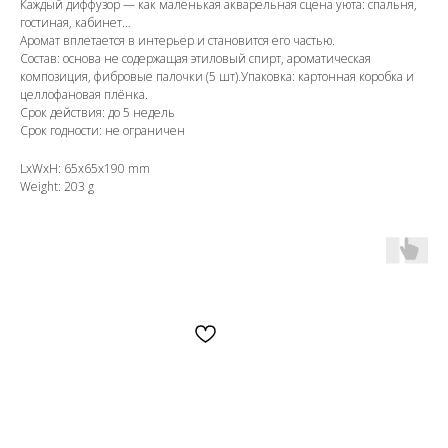
Каждый диффузор — как маленькая акварельная сцена уюта: спальня,
гостиная, кабинет…
Аромат вплетается в интерьер и становится его частью.
Состав: основа не содержащая этиловый спирт, ароматическая
композиция, фибровые палочки (5 шт).Упаковка: картонная коробка и
целлофановая плёнка.
Срок действия: до 5 недель
Срок годности: не ограничен
LxWxH: 65x65x190 mm
Weight: 203 g
OZON
WB