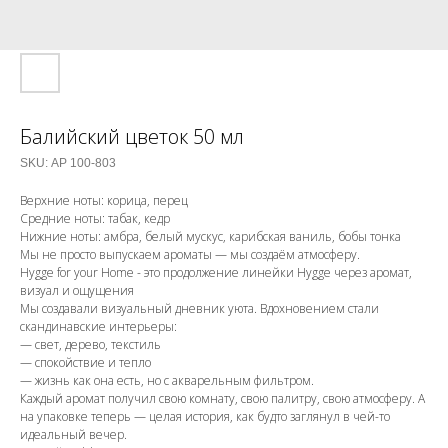
Балийский цветок 50 мл
SKU:
АР 100-803
Верхние ноты: корица, перец
Средние ноты: табак, кедр
Нижние ноты: амбра, белый мускус, карибская ваниль, бобы тонка
Мы не просто выпускаем ароматы — мы создаём атмосферу.
Hygge for your Home - это продолжение линейки Hygge через аромат,
визуал и ощущения
Мы создавали визуальный дневник уюта. Вдохновением стали
скандинавские интерьеры:
— свет, дерево, текстиль
— спокойствие и тепло
— жизнь как она есть, но с акварельным фильтром.
Каждый аромат получил свою комнату, свою палитру, свою атмосферу. А
на упаковке теперь — целая история, как будто заглянул в чей-то
идеальный вечер.