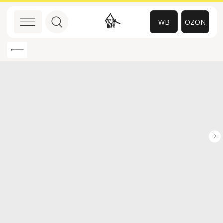
WB
OZON
0