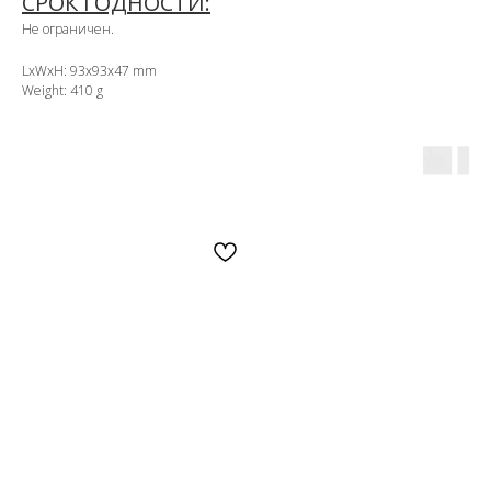
СРОК ГОДНОСТИ:
Не ограничен.
LxWxH: 93x93x47 mm
Weight: 410 g
OZON
WB
ЗОЛОТОЕ ЯБЛОКО
LAMODA