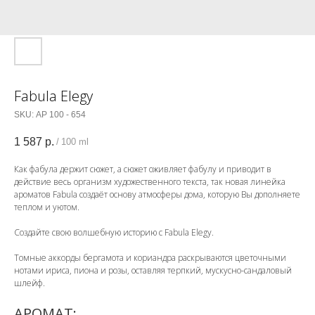
Fabula Elegy
SKU:
АР 100 - 654
1 587
р.
/
100 ml
Как фабула держит сюжет, а сюжет оживляет фабулу и приводит в
действие весь организм художественного текста, так новая линейка
ароматов Fabula создаёт основу атмосферы дома, которую Вы дополняете
теплом и уютом.
Создайте свою волшебную историю с Fabula Elegy.
Томные аккорды бергамота и кориандра раскрываются цветочными
нотами ириса, пиона и розы, оставляя терпкий, мускусно-сандаловый
шлейф.
АРОМАТ: