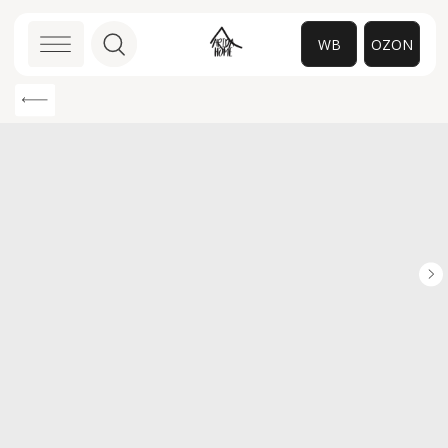
WB
OZON
0