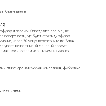
за, белые цветы
ИЯ:
ффузор и палочки. Определите ровную , не
ев поверхность, где будет стоять диффузор.
алочки, через 30 минут переверните их. Запах
 создавая ненавязчивый фоновый аромат.
ромата количеством используемых палочек.
вый спирт, ароматическая композиция, фибровые
очная пленка.