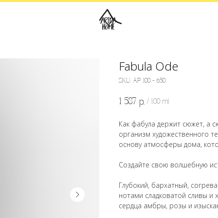
Fabula Ode
SKU:
АР 100 - 650
1 587
р.
/
100 ml
Как фабула держит сюжет, а с
организм художественного тек
основу атмосферы дома, кото
Создайте свою волшебную ист
Глубокий, бархатный, согрев
нотами сладковатой сливы и
сердца амбры, розы и изыска