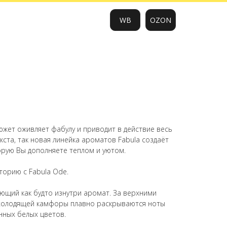
WB
OZON
0
южет оживляет фабулу и приводит в действие весь
ста, так новая линейка ароматов Fabula создаёт
рую Вы дополняете теплом и уютом.
орию с Fabula Ode.
ающий как будто изнутри аромат. За верхними
 холодящей камфоры плавно раскрываются ноты
нных белых цветов.