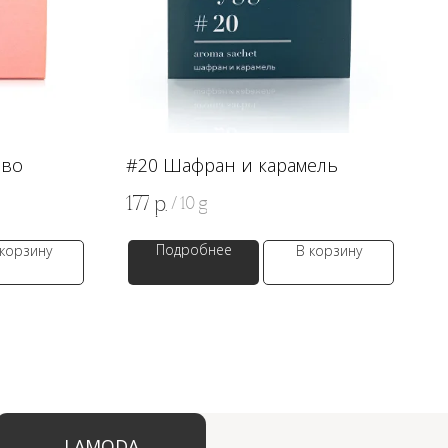
ево
#20 Шафран и карамель
177
р.
/
10 g
Подробнее
 корзину
В корзину
ODA