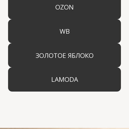
КАТЕГОРИИ
МЕНЮ
Ароматы для дома
О компании
Средства для уборки дома
Оптовым партнерам
Ароматизация автомобиля
Производство
Доставка и оплата
Дистрибьютор
Контакты
Блог
КОМПАНИЯ
г. Москва
Политика конфиденциальности
info@aridahome.ru
Договор оферты