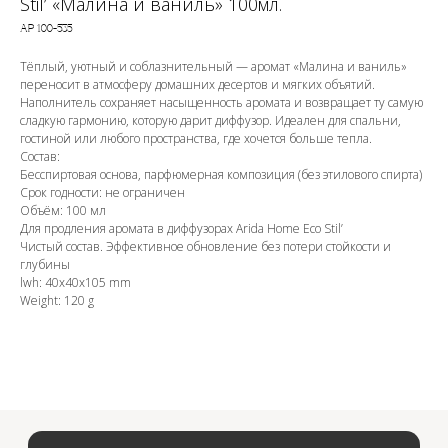
Stil’ «Малина и ваниль» 100мл.
АР 100-535
Тёплый, уютный и соблазнительный — аромат «Малина и ваниль»
переносит в атмосферу домашних десертов и мягких объятий.
Наполнитель сохраняет насыщенность аромата и возвращает ту самую
сладкую гармонию, которую дарит диффузор. Идеален для спальни,
гостиной или любого пространства, где хочется больше тепла.
Состав:
Бесспиртовая основа, парфюмерная композиция (без этилового спирта)
Срок годности: не ограничен
OZON
Объём: 100 мл
Для продления аромата в диффузорах Arida Home Eco Stil’
Чистый состав. Эффективное обновление без потери стойкости и
глубины
WB
lwh: 40x40x105 mm
Weight: 120 g
ЗОЛОТОЕ ЯБЛОКО
LAMODA