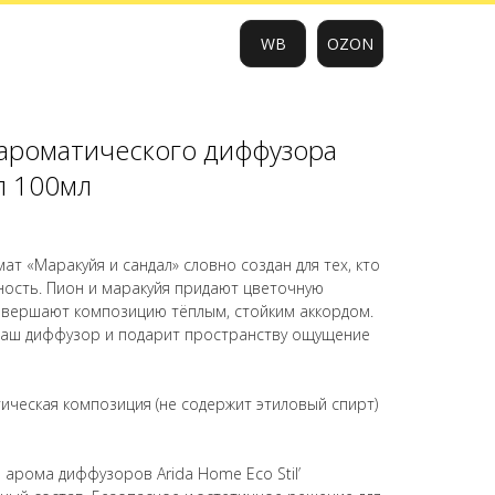
WB
OZON
ароматического диффузора
0
л 100мл
ат «Маракуйя и сандал» словно создан для тех, кто
ость. Пион и маракуйя придают цветочную
завершают композицию тёплым, стойким аккордом.
ваш диффузор и подарит пространству ощущение
ическая композиция (не содержит этиловый спирт)
 арома диффузоров Arida Home Eco Stil’