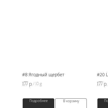
#8 Ягодный щербет
#20 
177
177
р.
р.
/
10 g
Подробнее
П
В корзину