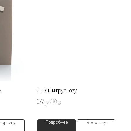
и
#13 Цитрус юзу
177
р.
/
10 g
Подробнее
 корзину
В корзину