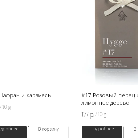
Шафран и карамель
#17 Розовый перец 
лимонное дерево
/
10 g
177
р.
/
10 g
одробнее
Подробнее
В корзину
В