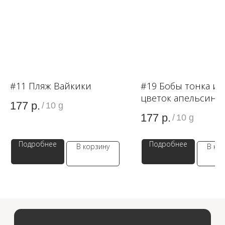
OZON
WB
#11 Пляж Вайкики
#19 Бобы тонка и
ЗОЛОТОЕ ЯБЛОКО
цветок апельсина
177
р.
/
10 g
177
р.
/
10 g
LAMODA
Подробнее
Подробнее
В корзину
В ко