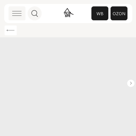
WB
OZON
0