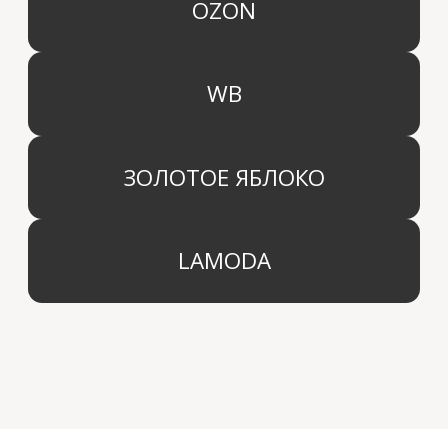
КАТЕГОРИИ
МЕНЮ
Ароматы для дома
О компании
Средства для уборки дома
Оптовым партнерам
Ароматизация автомобиля
Производство
Доставка и оплата
Дистрибьютор
Контакты
Блог
КОМПАНИЯ
г. Москва
Политика конфиденциальности
info@aridahome.ru
Договор оферты
+7 (495) 136 69 40
Охрана труда