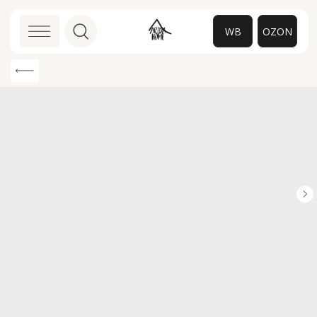
WB
OZON
0