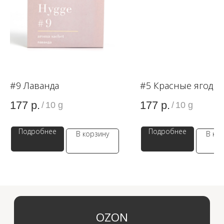
OZON
WB
#9 Лаванда
#5 Красные ягоды
ЗОЛОТОЕ ЯБЛОКО
177
р.
177
р.
/
10 g
/
10 g
LAMODA
Подробнее
Подробнее
В корзину
В ко