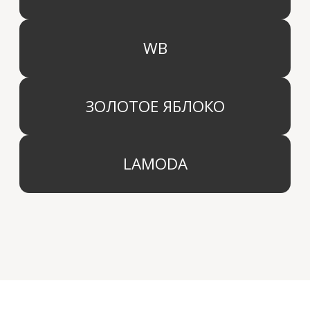
КАТЕГОРИИ
МЕНЮ
Ароматы для дома
О компании
Средства для уборки дома
Оптовым партнерам
Ароматизация автомобиля
Производство
Доставка и оплата
Дистрибьютор
Контакты
Блог
КОМПАНИЯ
г. Москва
Политика конфиденциальности
info@aridahome.ru
Договор оферты
+7 (495) 136 69 40
Охрана труда
© 2024 Арида Хоум. Все права защищены