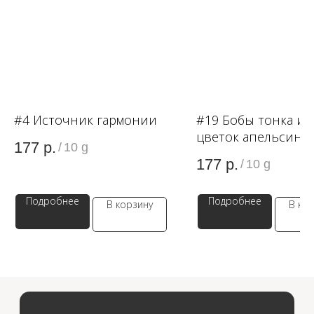
OZON
WB
#4 Источник гармонии
#19 Бобы тонка и
ЗОЛОТОЕ ЯБЛОКО
цветок апельсина
177
р.
/
10 g
177
р.
/
10 g
LAMODA
Подробнее
Подробнее
В корзину
В ко