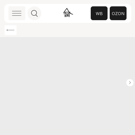
WB
OZON
0