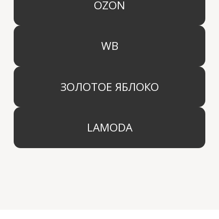
КАТЕГОРИИ
МЕНЮ
Ароматы для дома
О компании
Средства для уборки дома
Оптовым партнерам
Ароматизация автомобиля
Производство
Доставка и оплата
Дистрибьютор
Контакты
Блог
КОМПАНИЯ
г. Москва
Политика конфиденциальности
info@aridahome.ru
Договор оферты
+7 (495) 136 69 40
Охрана труда