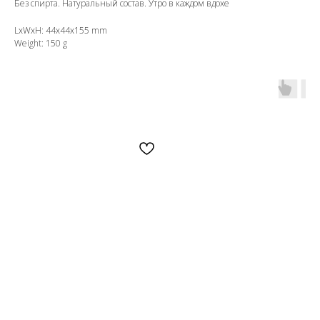
Без спирта. Натуральный состав. Утро в каждом вдохе
LxWxH: 44x44x155 mm
Weight: 150 g
OZON
WB
ЗОЛОТОЕ ЯБЛОКО