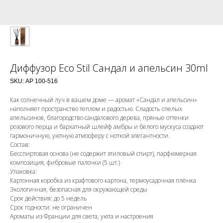
Диффузор Eco Stil Сандал и апельсин 30ml
SKU:
АР 100-516
Как солнечный луч в вашем доме — аромат «Сандал и апельсин»
наполняет пространство теплом и радостью. Сладость спелых
апельсинов, благородство сандалового дерева, пряные оттенки
розового перца и бархатный шлейф амбры и белого мускуса создают
гармоничную, уютную атмосферу с ноткой элегантности.
Состав:
Бесспиртовая основа (не содержит этиловый спирт), парфюмерная
композиция, фибровые палочки (5 шт.)
Упаковка:
Картонная коробка из крафтового картона, термоусадочная плёнка
Экологичная, безопасная для окружающей среды
Срок действия: до 5 недель
Срок годности: не ограничен
Ароматы из Франции для света, уюта и настроения