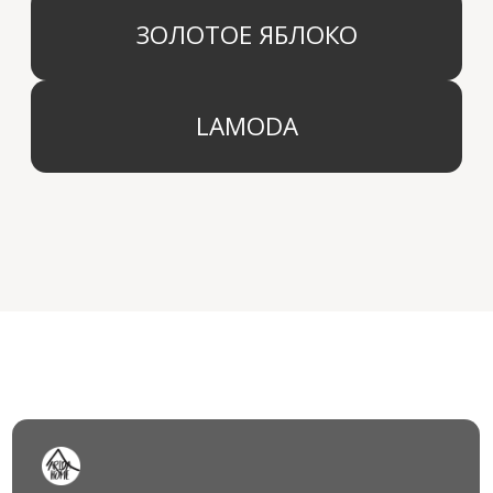
КОМПАНИЯ
г. Москва
Политика конфиденциальности
info@aridahome.ru
Договор оферты
+7 (495) 136 69 40
Охрана труда
© 2024 Арида Хоум. Все права защищены