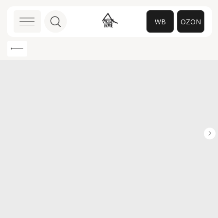
WB
OZON
0